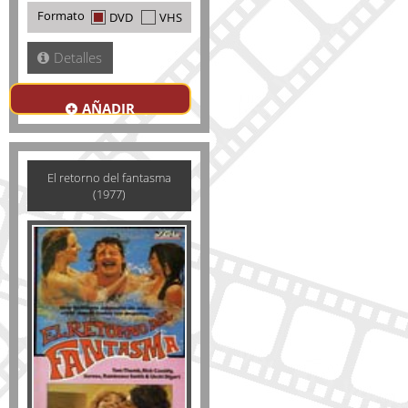
Formato
DVD
VHS
Detalles
AÑADIR
El retorno del fantasma
(1977)