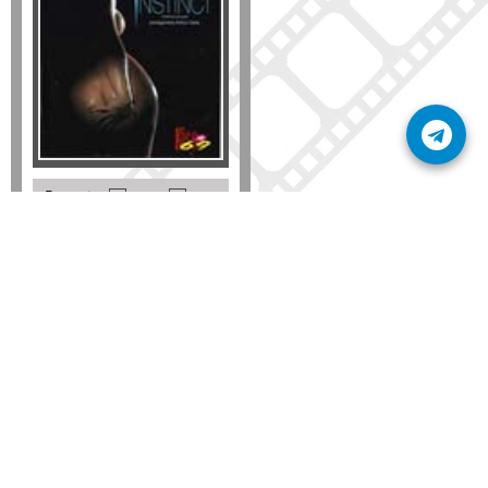
Formato
DVD
VHS
Detalles
AÑADIR
SÚSCRIBETE A NUESTRO BOLETÍN
Mantente informado sobre las últimas nosvedades