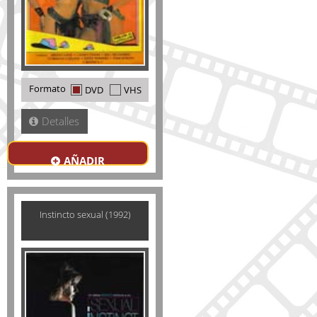
Formato
DVD
VHS
Detalles
AÑADIR
Instincto sexual (1992)