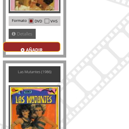
Formato
DVD
VHS
Detalles
AÑADIR
Las Mutantes (1986)