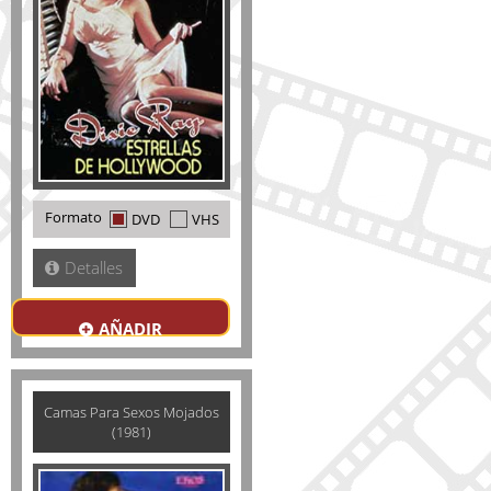
Formato
DVD
VHS
Detalles
AÑADIR
Camas Para Sexos Mojados
(1981)