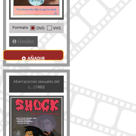
Formato
DVD
VHS
Detalles
AÑADIR
Aberraciones sexuales del
c... (1980)