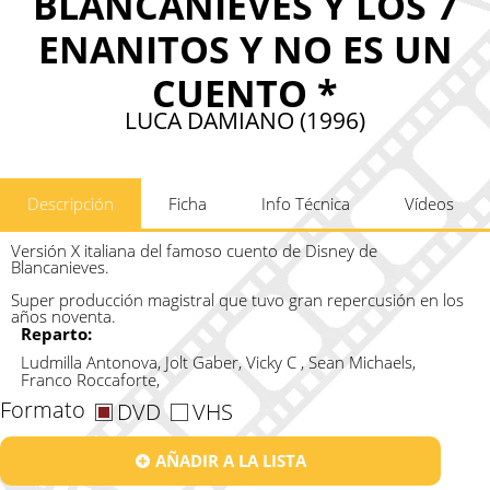
BLANCANIEVES Y LOS 7
ENANITOS Y NO ES UN
CUENTO *
LUCA DAMIANO (1996)
Descripción
Ficha
Info Técnica
Vídeos
Versión X italiana del famoso cuento de Disney de
Blancanieves.
Super producción magistral que tuvo gran repercusión en los
años noventa.
Reparto:
Ludmilla Antonova, Jolt Gaber, Vicky C , Sean Michaels,
Franco Roccaforte,
Formato
DVD
VHS
AÑADIR A LA LISTA