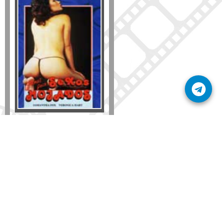
Formato
DVD
VHS
Detalles
AÑADIR