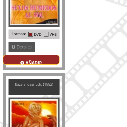
Formato
DVD
VHS
Detalles
AÑADIR
Ibiza al desnudo (1982)