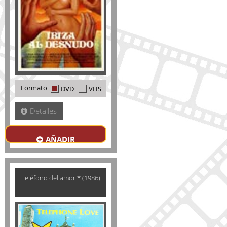
Formato
DVD
VHS
Detalles
AÑADIR
Teléfono del amor * (1986)