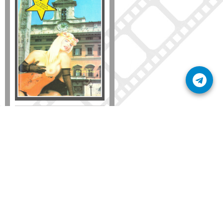
Formato
DVD
VHS
Detalles
AÑADIR