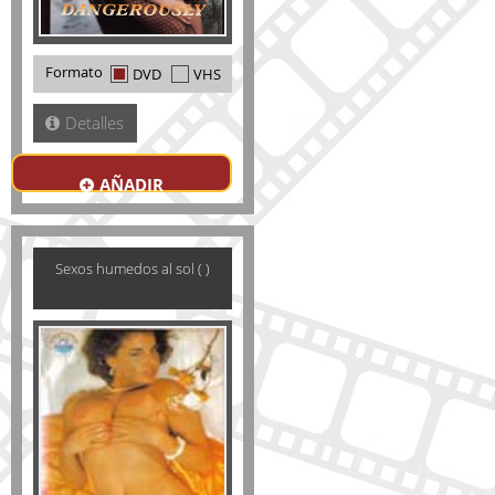
Formato
DVD
VHS
Detalles
AÑADIR
Sexos humedos al sol ( )