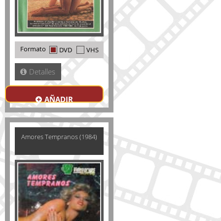
Formato
DVD
VHS
Detalles
AÑADIR
Amores Tempranos (1984)