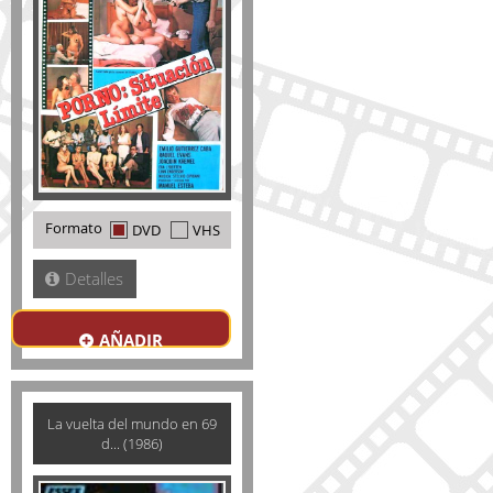
Formato
DVD
VHS
Detalles
AÑADIR
La vuelta del mundo en 69
d... (1986)