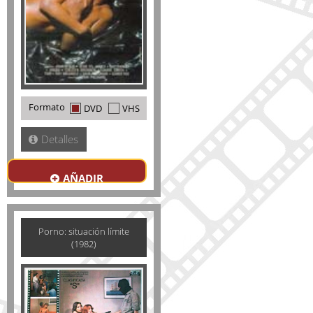
Formato
DVD
VHS
Detalles
AÑADIR
Porno: situación límite
(1982)