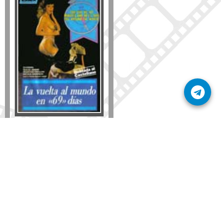
Formato
DVD
VHS
Detalles
AÑADIR