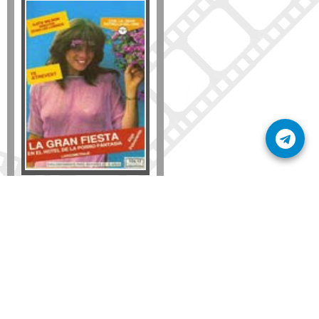
Formato
DVD
VHS
Detalles
AÑADIR