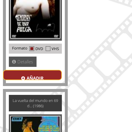
Formato
DVD
VHS
Detalles
AÑADIR
La vuelta del mundo en 69
d... (1986)