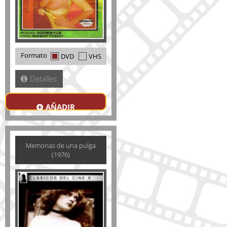
Formato
DVD
VHS
Detalles
AÑADIR
Memorias de una pulga
(1976)