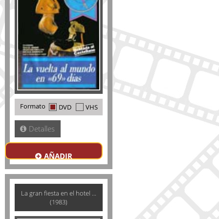
Formato
DVD
VHS
Detalles
AÑADIR
La gran fiesta en el hotel ...
(1983)