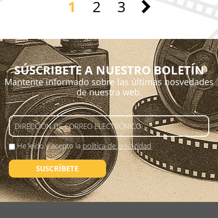
1
2
3
SÚSCRIBETE A NUESTRO BOLETÍN
Mantente informado sobre las últimas nosvedades
de nuestra web.
He leído y acepto la
política de privacidad
.
SUSCRÍBETE