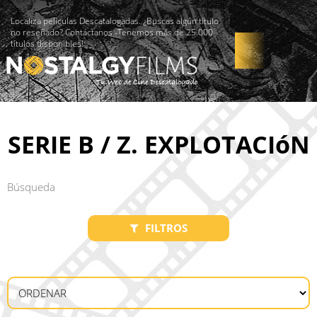
Localiza películas Descatalogadas. ¿Buscas algún título
no reseñado? Contáctanos -Tenemos más de 25.000
títulos disponibles!
SERIE B / Z. EXPLOTACIóN
FILTROS