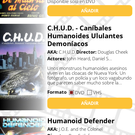
Disponible solo en DVD
AÑADIR
C.H.U.D. - Caníbales
Humanoides Ululantes
Demoníacos
AKA:
C.H.U.D.
Director:
Douglas Cheek
Actores:
John Heard, Daniel S...
Unos monstruos humanoides asesinos
viven en las cloacas de Nueva York. Un
fotógrafo, un policía y un loco vagabundo
que parecen saber mucho sobre la...
Formato
DVD
VHS
AÑADIR
Humanoid Defender
AKA:
J.O.E. and the Colonel