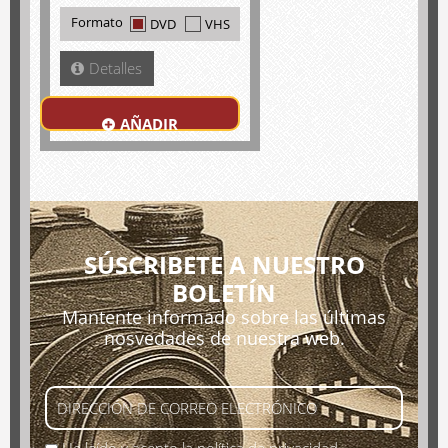
Formato
DVD
VHS
Detalles
AÑADIR
SÚSCRIBETE A NUESTRO
BOLETÍN
Mantente informado sobre las últimas
nosvedades de nuestra web.