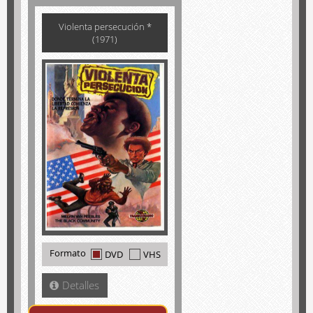
Violenta persecución *
(1971)
Formato
DVD
VHS
Detalles