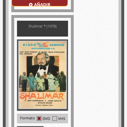
AÑADIR
Shalimar * (1978)
Formato
DVD
VHS