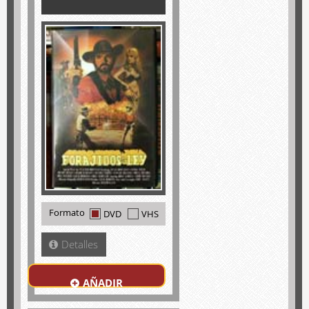
Formato
DVD
VHS
Detalles
AÑADIR