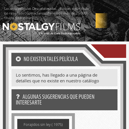
Localiza películas Descatalogadas. ¿Buscas algún título
no reseñado? Contáctanos -Tenemos más de 25.000
títulos disponibles!
NO EXISTEN TALES PELÍCULA
Lo sentimos, has llegado a una página de
detalles que no existe en nuestro catálogo
ALGUNAS SUGERENCIAS QUE PUEDEN
INTERESARTE
Forajidos sin ley ( 1975)