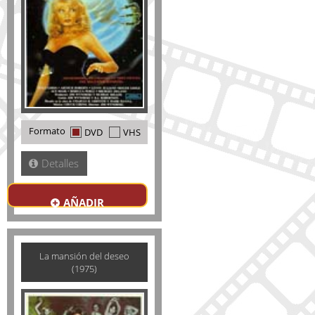
Formato
DVD
VHS
Detalles
AÑADIR
La mansión del deseo
(1975)