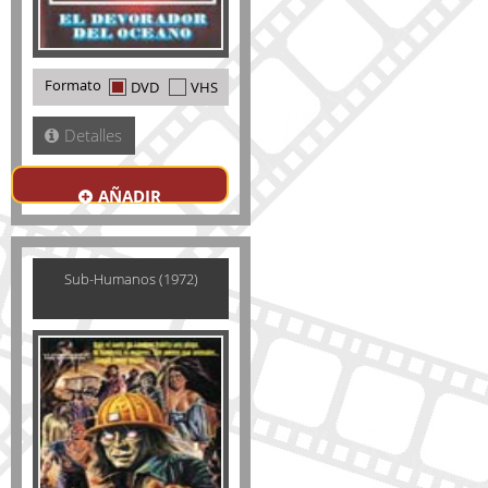
Formato
DVD
VHS
Detalles
AÑADIR
Sub-Humanos (1972)