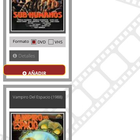
Formato
DVD
VHS
Detalles
AÑADIR
Vampiro Del Espacio (1988)