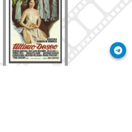
Formato
DVD
VHS
Detalles
AÑADIR