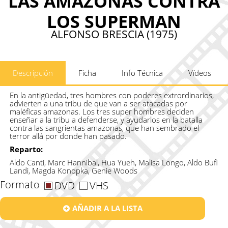
LAS AMAZONAS CONTRA
LOS SUPERMAN
ALFONSO BRESCIA (1975)
Descripción
Ficha
Info Técnica
Vídeos
En la antigüedad, tres hombres con poderes extrordinarios,
advierten a una tribu de que van a ser atacadas por
maléficas amazonas. Los tres super hombres deciden
enseñar a la tribu a defenderse, y ayudarlos en la batalla
contra las sangrientas amazonas, que han sembrado el
terror allá por donde han pasado.
Reparto:
Aldo Canti, Marc Hannibal, Hua Yueh, Malisa Longo, Aldo Bufi
Landi, Magda Konopka, Genie Woods
Formato
DVD
VHS
AÑADIR A LA LISTA