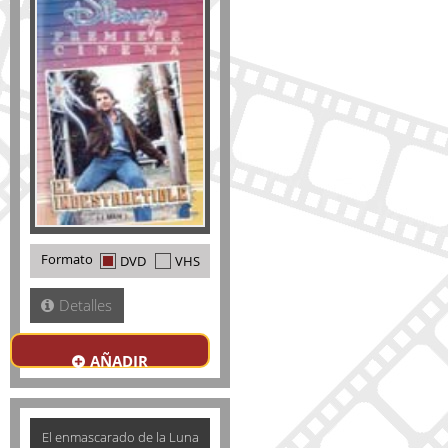
Formato
DVD
VHS
Detalles
AÑADIR
El enmascarado de la Luna