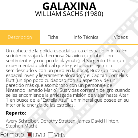
GALAXINA
WILLIAM SACHS (1980)
Descripción
Ficha
Info Técnica
Vídeos
Un cohete de la policía espacial surca el espacio infinito. En
su interior viajan la hermosa Galaxina (un robot con
sentimientos y cuerpo de playmate), el Sargento Thor (un
experimentado piloto al que le gusta hacer ejercicio
semidesnudo y con un puro en la boca), Buzz (un cowboy
espacial joven y ligeramente alocado) y el Capitán Cornelius
Butt (un tipo poco cuidadoso con su aspecto y de un
parecido más que asombroso con un personaje de
Nintendo llamado Mario). Sus vidas correrán peligro cuando
se les encomiende la arriesgada misión de viajar hasta Altar
1 en busca de la “Estrella Azul”, un mineral que posee en su
interior la energía de las estrellas.
Reparto:
Avery Schreiber, Dorothy Stratten, James David Hinton,
Stephen Macht
Formato
DVD
VHS