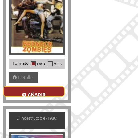
Formato
DVD
VHS
Detalles
AÑADIR
El Indestructible (1986)