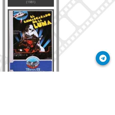
(1981)
Formato
DVD
VHS
Detalles
AÑADIR