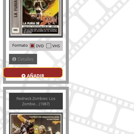
Formato
DVD
VHS
Detalles
AÑADIR
Redneck Zombies: Los
Zombie... (1987)