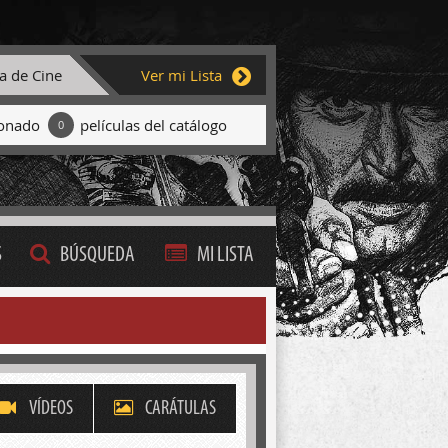
ta de Cine
Ver mi Lista
ionado
películas del catálogo
0
S
BÚSQUEDA
MI LISTA
VÍDEOS
CARÁTULAS