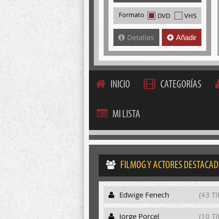
Formato
DVD
VHS
Detalles
Añadir
INICIO
CATEGORÍAS
MI LISTA
FILMOG Y ACTORES DESTACA
Edwige Fenech
(43 Tí
Jorge Porcel
(10 Tí