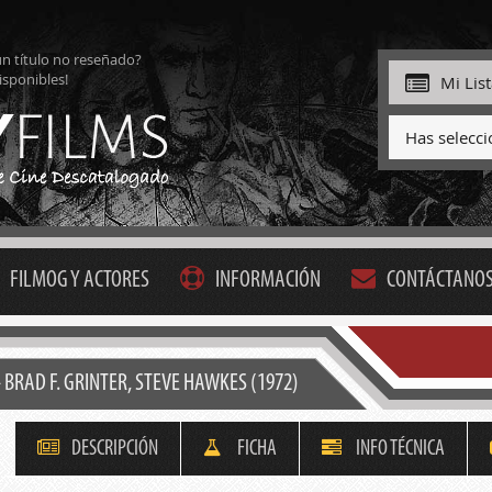
ún título no reseñado?
isponibles!
Mi Lis
Has selecc
FILMOG Y ACTORES
INFORMACIÓN
CONTÁCTANO
BRAD F. GRINTER, STEVE HAWKES (1972)
DESCRIPCIÓN
FICHA
INFO TÉCNICA