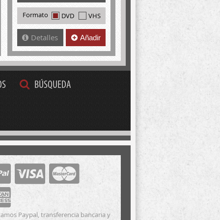
Formato
DVD
VHS
Detalles
Añadir
OS
BÚSQUEDA
amos Paypal, transferencia bancaria y