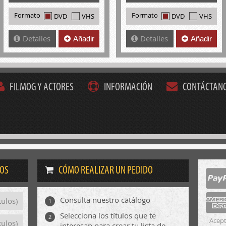
Formato
Formato
DVD
VHS
DVD
VHS
Detalles
Detalles
Añadir
Añadir
FILMOG Y ACTORES
INFORMACIÓN
CONTÁCTAN
DOS
CÓMO REALIZAR UN PEDIDO
Consulta nuestro catálogo
tulos)
1
Selecciona los títulos que te
2
Acept
tulos)
interesan para crear tu lista de