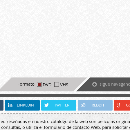
sigue navegan
Formato
DVD
VHS
LINKEDIN
TWITTER
REDDIT
G
deo reseñadas en nuestro catalogo de la web son películas origina
 consultas, o utiliza el formulario de contacto Web, para solicitar 