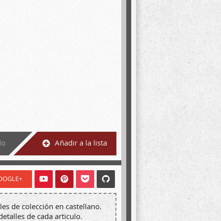
do
Añadir a la lista
OOGLE+
les de colección en castellano.
detalles de cada articulo.