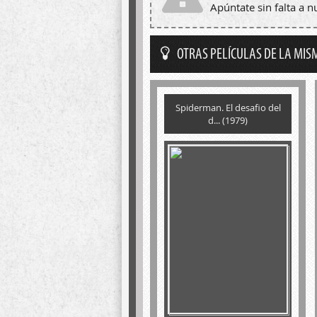
Apúntate sin falta a 
OTRAS PELÍCULAS DE LA MIS
Spiderman. El desafio del
d... (1979)