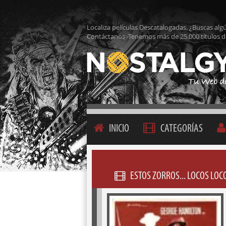
Localiza películas Descatalogadas. ¿Buscas alg
Contáctanos -Tenemos más de 25.000 títulos d
INICIO
CATEGORÍAS
ESTOS ZORROS... LOCOS LOC