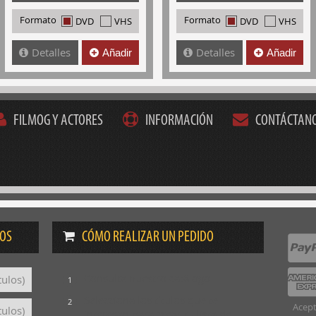
Formato
Formato
DVD
VHS
DVD
VHS
Detalles
Detalles
Añadir
Añadir
FILMOG Y ACTORES
INFORMACIÓN
CONTÁCTAN
DOS
CÓMO REALIZAR UN PEDIDO
Consulta nuestro catálogo
tulos)
1
Selecciona los títulos que te
2
Acept
tulos)
interesan para crear tu lista de