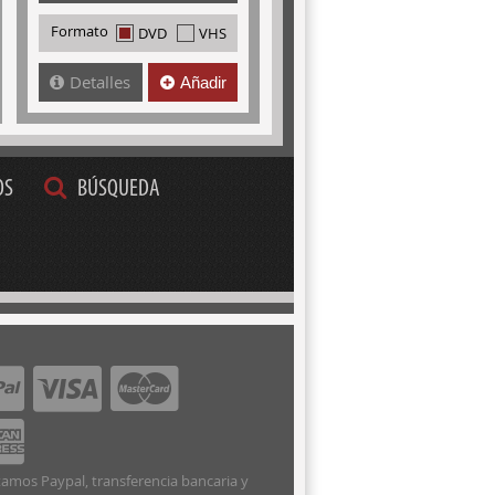
Formato
DVD
VHS
Detalles
Añadir
OS
BÚSQUEDA
amos Paypal, transferencia bancaria y