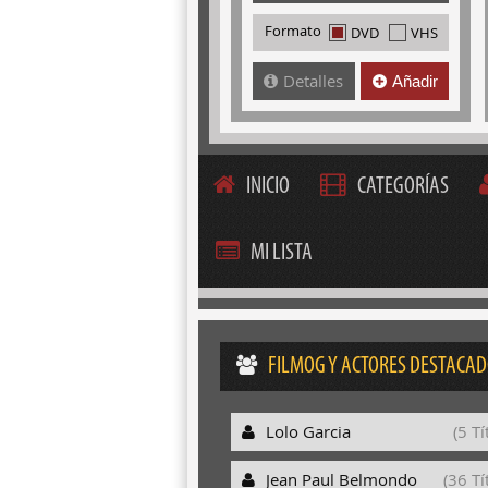
Formato
DVD
VHS
Detalles
Añadir
INICIO
CATEGORÍAS
MI LISTA
FILMOG Y ACTORES DESTACA
Lolo Garcia
(5 Tí
Jean Paul Belmondo
(36 Tí