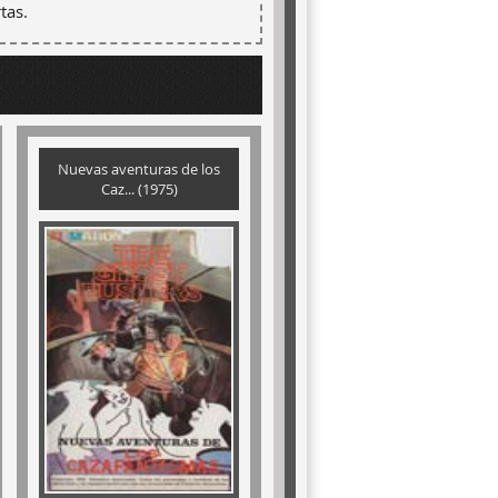
tas.
Nuevas aventuras de los
Caz... (1975)