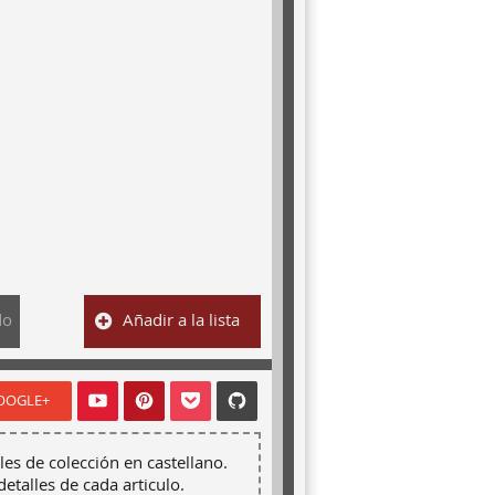
do
Añadir a la lista
OOGLE+
les de colección en castellano.
detalles de cada articulo.