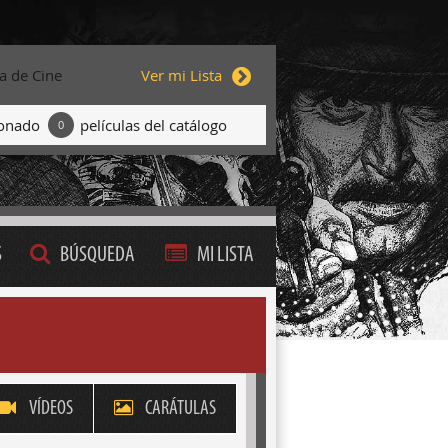
ta de Cine
Ver mi Lista
ionado
películas del catálogo
0
S
BÚSQUEDA
MI LISTA
VÍDEOS
CARÁTULAS