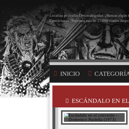
Localiza películas Descatalogadas. ¿Buscas algún 
Contáctanos -Tenemos más de 25.000 títulos dispo
INICIO
CATEGORÍ
BÚSQUEDA
MI LI
ESCÁNDALO EN EL