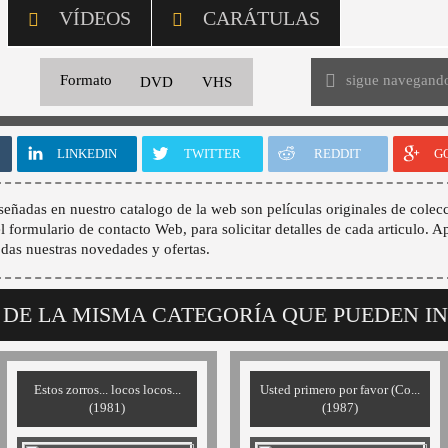
VÍDEOS
CARÁTULAS
sigue navegand
Formato
DVD
VHS
LINKEDIN
TWITTER
REDDIT
G
señadas en nuestro catalogo de la web son películas originales de colecc
 el formulario de contacto Web, para solicitar detalles de cada articulo. A
odas nuestras novedades y ofertas.
 DE LA MISMA CATEGORÍA QUE PUEDEN I
Estos zorros... locos locos...
Usted primero por favor (Co...
(1981)
(1987)