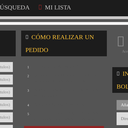
ÚSQUEDA
MI LISTA
CÓMO REALIZAR UN
PEDIDO
Ace
Consulta nuestro catálogo
tulos)
1
I
Selecciona los títulos que te interesan
2
tulos)
para crear tu lista de consultas
BO
Revisa tu lista y rellena el formulario
3
tulos)
con tus datos
Envíanos tu lista de consultas
tulos)
Aña
4
Te mandaremos el detalle del pedido
5
tulos)
con precios y condiciones de pago