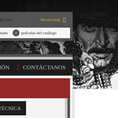
 de Cine
Ver mi Lista
onado
películas del catálogo
0
IÓN
CONTÁCTANOS
TÉCNICA