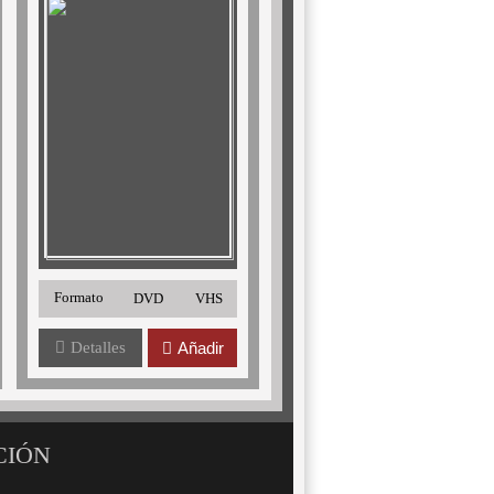
Formato
DVD
VHS
Detalles
Añadir
CIÓN