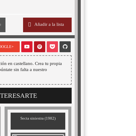
o
Añadir a la lista
OOGLE+
ión en castellano. Crea tu propia
púntate sin falta a nuestro
NTERESARTE
Secta siniestra (1982)