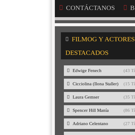
CONTÁCTANOS
B
FILMOG Y ACTORES
DESTACADOS
Edwige Fenech
(43 Tí
Cicciolina (Ilona Staller)
(15 Tí
Laura Gemser
(35 Tí
Spencer Hill Manía
(86 Tí
Adriano Celentano
(27 Tí