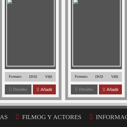
Formato
Formato
DVD
VHS
DVD
VHS
Detalles
Añadir
Detalles
Añadir
AS
FILMOG Y ACTORES
INFORMA