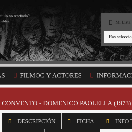
título no reseñado?
nibles!
Mi Lista
Has selecci
AS
FILMOG Y ACTORES
INFORMAC
STA
 CONVENTO - DOMENICO PAOLELLA (1973)
DESCRIPCIÓN
FICHA
INFO 