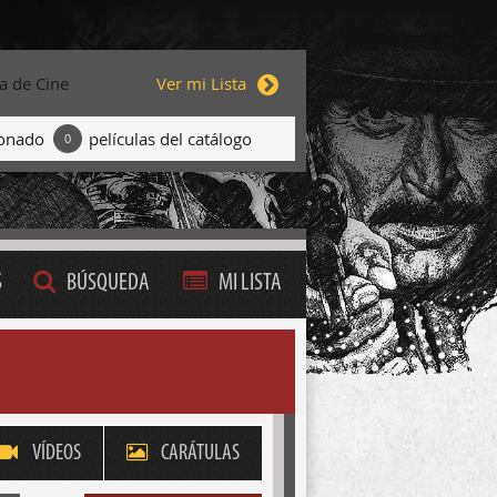
ta de Cine
Ver mi Lista
ionado
películas del catálogo
0
S
BÚSQUEDA
MI LISTA
VÍDEOS
CARÁTULAS