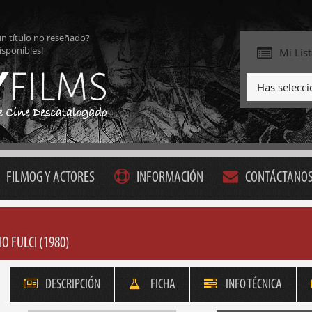
ún título no reseñado?
isponibles!
Mi Lis
Has selecc
FILMOG Y ACTORES
INFORMACIÓN
CONTÁCTANO
O FULCI (1980)
DESCRIPCIÓN
FICHA
INFO TÉCNICA