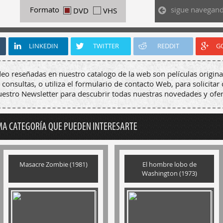
sigue navegan
Formato
DVD
VHS
LINKEDIN
TWITTER
REDDIT
G
deo reseñadas en nuestro catalogo de la web son películas origina
 consultas, o utiliza el formulario de contacto Web, para solicitar 
nuestro Newsletter para descubrir todas nuestras novedades y ofer
MA CATEGORÍA QUE PUEDEN INTERESARTE
Masacre Zombie (1981)
El hombre lobo de
Washington (1973)