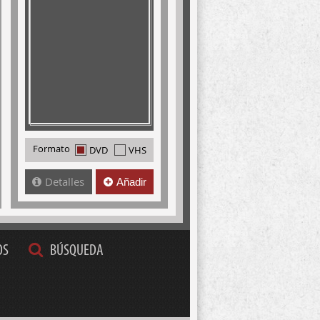
Formato
DVD
VHS
Detalles
Añadir
OS
BÚSQUEDA