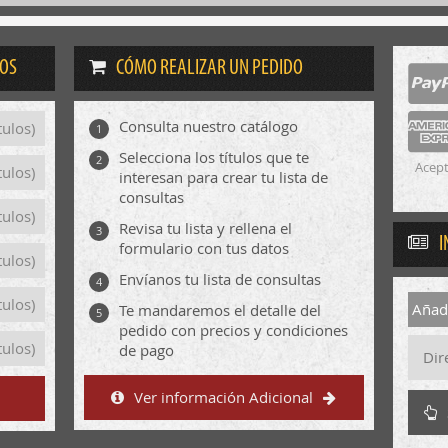
DOS
CÓMO REALIZAR UN PEDIDO
Consulta nuestro catálogo
tulos)
1
Selecciona los títulos que te
2
Acept
tulos)
interesan para crear tu lista de
consultas
tulos)
Revisa tu lista y rellena el
3
I
formulario con tus datos
tulos)
Envíanos tu lista de consultas
4
tulos)
Añadi
Te mandaremos el detalle del
5
pedido con precios y condiciones
tulos)
de pago
Ver información Adicional