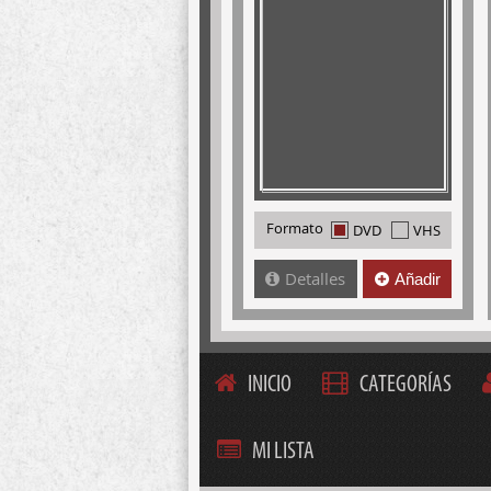
Formato
DVD
VHS
Detalles
Añadir
INICIO
CATEGORÍAS
MI LISTA