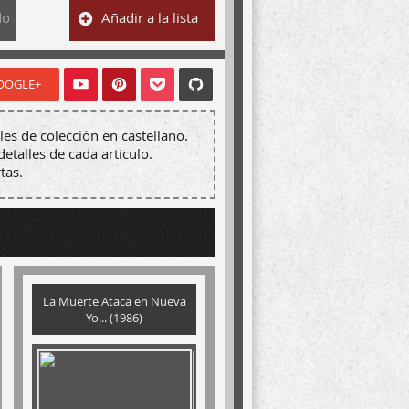
do
Añadir a la lista
OOGLE+
les de colección en castellano.
detalles de cada articulo.
tas.
La Muerte Ataca en Nueva
Yo... (1986)