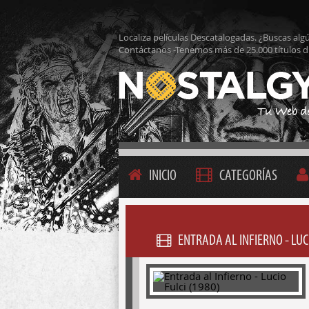
Localiza películas Descatalogadas. ¿Buscas alg
Contáctanos -Tenemos más de 25.000 títulos d
INICIO
CATEGORÍAS
ENTRADA AL INFIERNO - LUCI