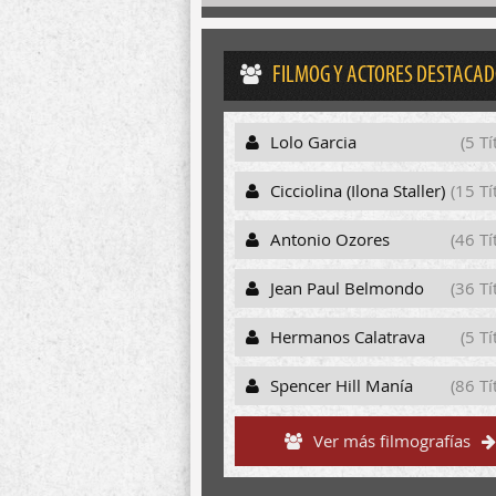
FILMOG Y ACTORES DESTACA
Lolo Garcia
(5 Tí
Cicciolina (Ilona Staller)
(15 Tí
Antonio Ozores
(46 Tí
Jean Paul Belmondo
(36 Tí
Hermanos Calatrava
(5 Tí
Spencer Hill Manía
(86 Tí
Ver más filmografías