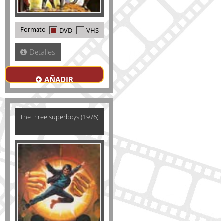
Formato
DVD
VHS
Detalles
AÑADIR
The three superboys (1976)