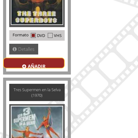
Formato
DVD
VHS
Detalles
AÑADIR
Tres Supermen en la Selva
(1970)