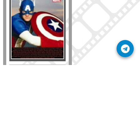
Formato
DVD
VHS
Detalles
AÑADIR