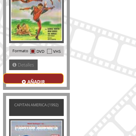
Formato
DVD
VHS
Detalles
AÑADIR
CAPITAN AMERICA (1992)