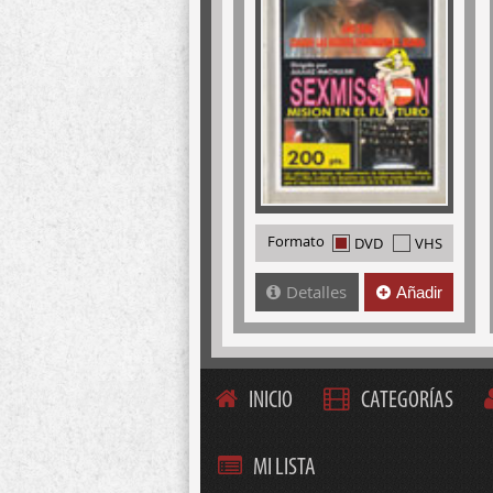
Formato
DVD
VHS
Detalles
Añadir
INICIO
CATEGORÍAS
MI LISTA