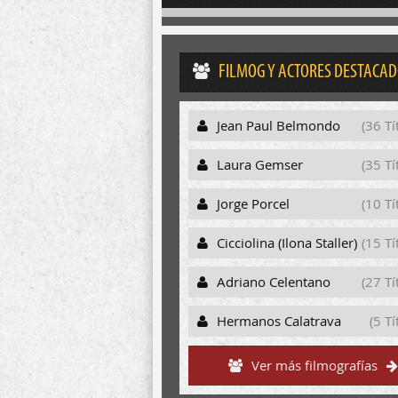
FILMOG Y ACTORES DESTACA
Jean Paul Belmondo
(36 Tí
Laura Gemser
(35 Tí
Jorge Porcel
(10 Tí
Cicciolina (Ilona Staller)
(15 Tí
Adriano Celentano
(27 Tí
Hermanos Calatrava
(5 Tí
Ver más filmografías