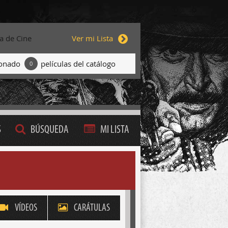
ta de Cine
Ver mi Lista
ionado
películas del catálogo
0
S
BÚSQUEDA
MI LISTA
VÍDEOS
CARÁTULAS