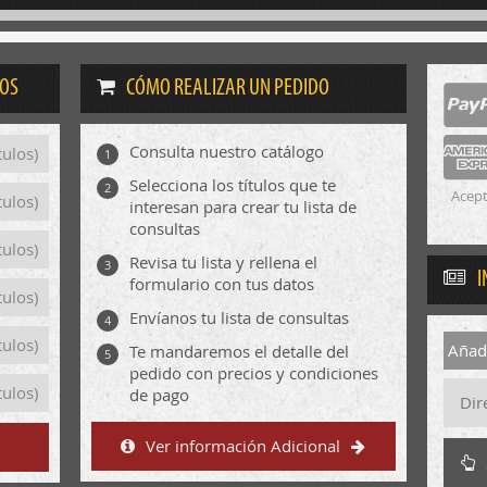
DOS
CÓMO REALIZAR UN PEDIDO
Consulta nuestro catálogo
tulos)
1
Selecciona los títulos que te
2
Acept
tulos)
interesan para crear tu lista de
consultas
tulos)
Revisa tu lista y rellena el
3
I
formulario con tus datos
tulos)
Envíanos tu lista de consultas
4
tulos)
Añadi
Te mandaremos el detalle del
5
pedido con precios y condiciones
tulos)
de pago
Ver información Adicional