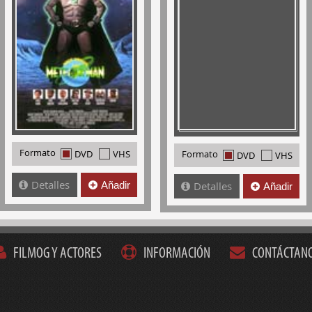
Formato
DVD
VHS
Formato
DVD
VHS
Detalles
Añadir
Detalles
Añadir
FILMOG Y ACTORES
INFORMACIÓN
CONTÁCTAN