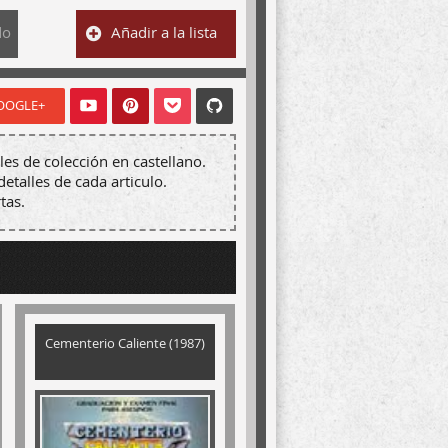
do
Añadir a la lista
OOGLE+
les de colección en castellano.
detalles de cada articulo.
tas.
Cementerio Caliente (1987)