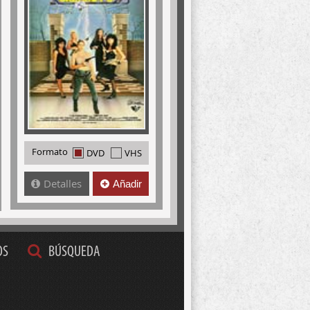
Formato
DVD
VHS
Detalles
Añadir
OS
BÚSQUEDA