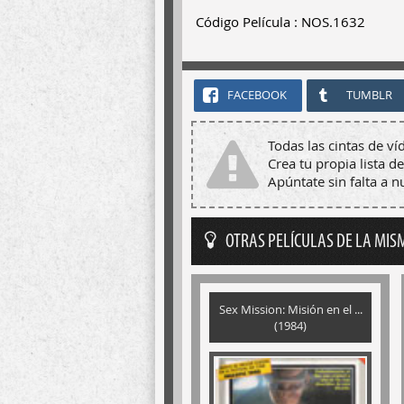
Código Película : NOS.1632
FACEBOOK
TUMBLR
Todas las cintas de ví
Crea tu propia lista de
Apúntate sin falta a 
OTRAS PELÍCULAS DE LA MIS
Sex Mission: Misión en el ...
(1984)