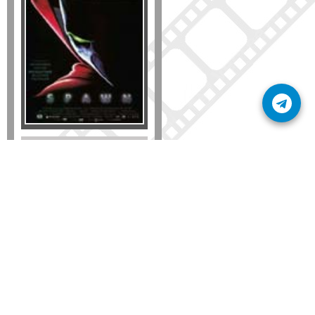
Formato
DVD
VHS
Detalles
AÑADIR