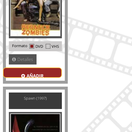
Formato
DVD
VHS
Detalles
AÑADIR
Spawn (1997)