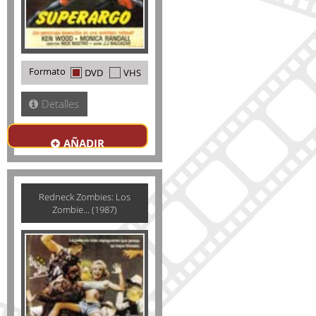
Formato
DVD
VHS
Detalles
AÑADIR
Redneck Zombies: Los
Zombie... (1987)