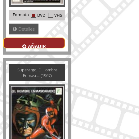
Formato
DVD
VHS
Detalles
AÑADIR
Superargo, El Hombre
Enmasc... (1967)