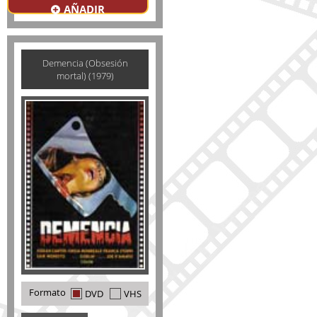
AÑADIR
Demencia (Obsesión
mortal) (1979)
Formato
DVD
VHS