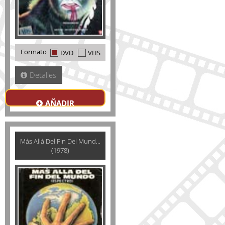
Formato
DVD
VHS
Detalles
AÑADIR
Más Allá Del Fin Del Mund...
(1978)