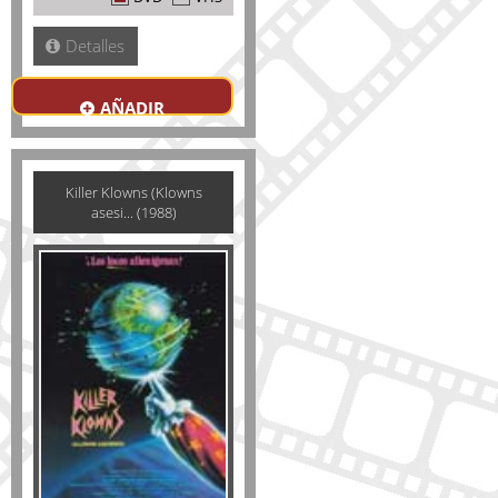
Detalles
AÑADIR
Killer Klowns (Klowns
asesi... (1988)