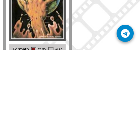
Formato
DVD
VHS
Detalles
AÑADIR
SÚSCRIBETE A NUESTRO BOLETÍN
Mantente informado sobre las últimas nosvedades
de nuestra web.