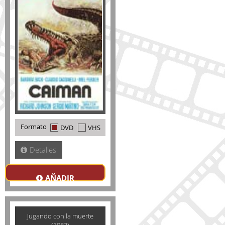
Formato
DVD
VHS
Detalles
AÑADIR
Jugando con la muerte