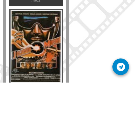
(1982)
Formato
DVD
VHS
Detalles
AÑADIR