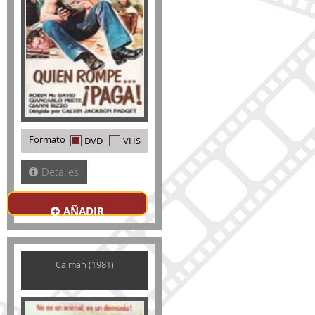
Formato
DVD
VHS
Detalles
AÑADIR
Caimán (1981)