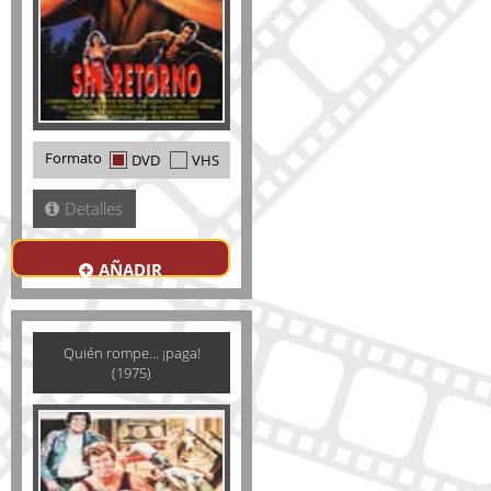
Formato
DVD
VHS
Detalles
AÑADIR
Quién rompe... ¡paga!
(1975)