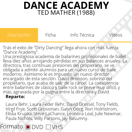
DANCE ACADEMY
TED MATHER (1988)
Descripción
Ficha
Info Técnica
Vídeos
Trás el exito de "Dirty Dancing" llega ahora con más fuerza
"Dance Academy".
Una prestigiosa academia de bailarines profesionales de ballet
lleva diez años arrojando pérdidas en sus balances anuales. La
directora, tras continuas presiones del propietario, se ve
obligada a admitir alumnos para un nuevo curso de baile
moderno. Asimismo le es impuesto un nuevo director
encargado de esta sección. David Bronson, sobrino del
propietario, que acaba de salir de la cárcel. La coexistencia
entre bailarines de clásico y baile rock se preve muy difícil, y
más, agravada por la pugna entre la directora y David.
Reparto:
Laura Behr, Laura Feder Behr, David Dressel, Tony Fields,
Virgil Frye, Scott Grossman, Galyn Görg, Ron Holmstrom,
Eliska Krupka, Steve LaChance, Leonora Leal, Julie Newmar,
Paula Nichols, Willy Parsons, Jay Rasumny.
Formato
DVD
VHS