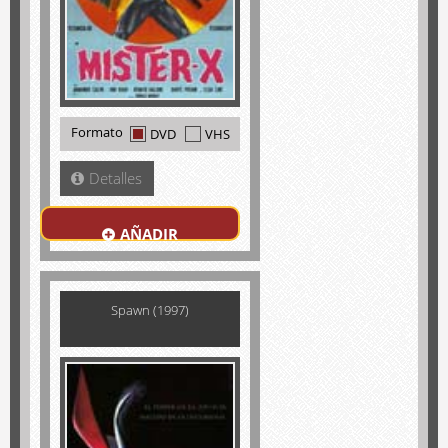
Formato
DVD
VHS
Detalles
AÑADIR
Spawn (1997)