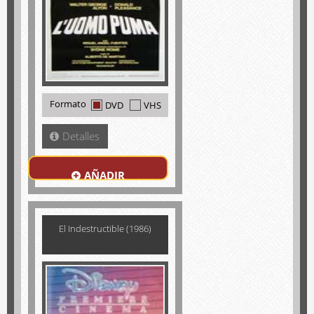
Formato
DVD
VHS
Detalles
AÑADIR
El Indestructible (1986)