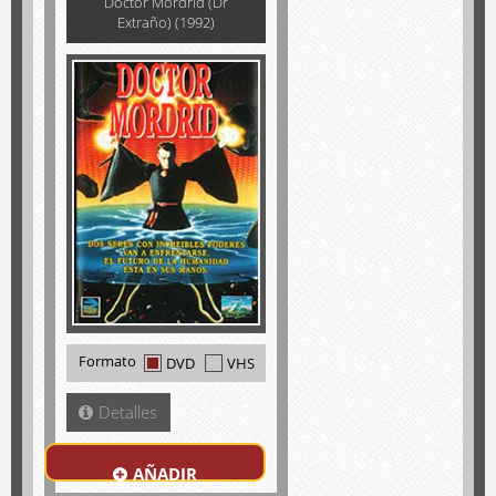
Doctor Mordrid (Dr
Extraño) (1992)
Formato
DVD
VHS
Detalles
AÑADIR