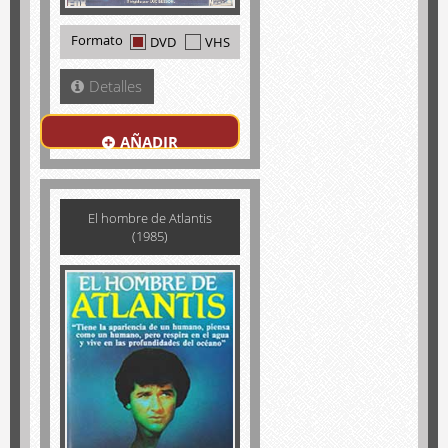
Formato
DVD
VHS
Detalles
AÑADIR
El hombre de Atlantis
(1985)