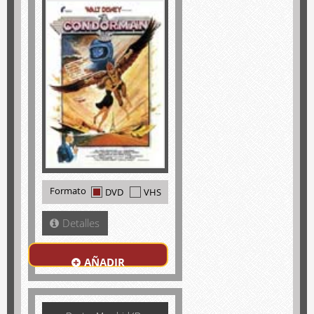
Formato
DVD
VHS
Detalles
AÑADIR