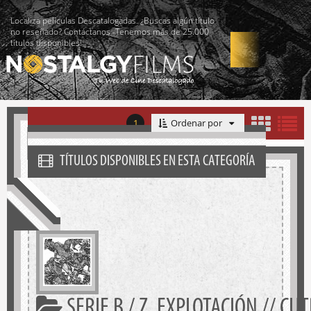
Localiza películas Descatalogadas. ¿Buscas algún título
no reseñado? Contáctanos -Tenemos más de 25.000
títulos disponibles!
1
Ordenar por
TÍTULOS DISPONIBLES EN ESTA CATEGORÍA
SERIE B / Z. EXPLOTACIÓN // C