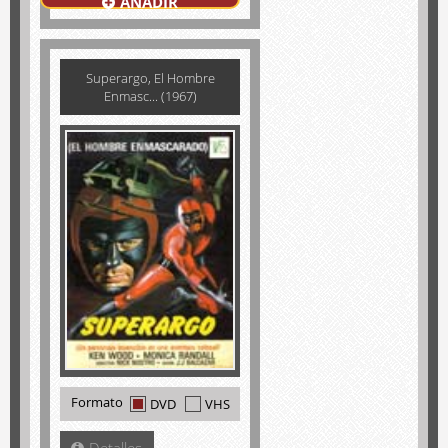
AÑADIR
Superargo, El Hombre
Enmasc... (1967)
Formato
DVD
VHS