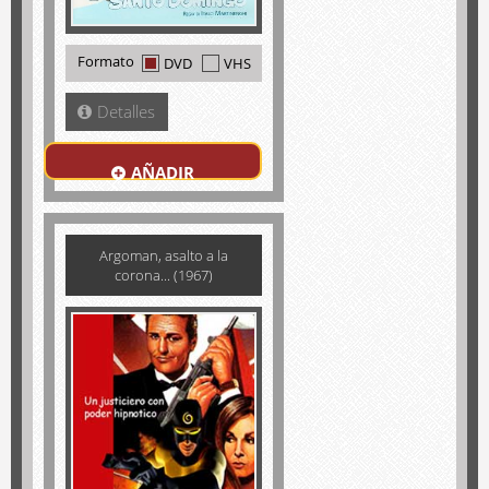
Formato
DVD
VHS
Detalles
AÑADIR
Argoman, asalto a la
corona... (1967)