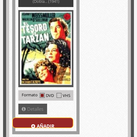
(Dobla... (1941)
Formato
DVD
VHS
Detalles
AÑADIR