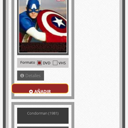
Formato
DVD
VHS
Detalles
AÑADIR
Condorman (1981)