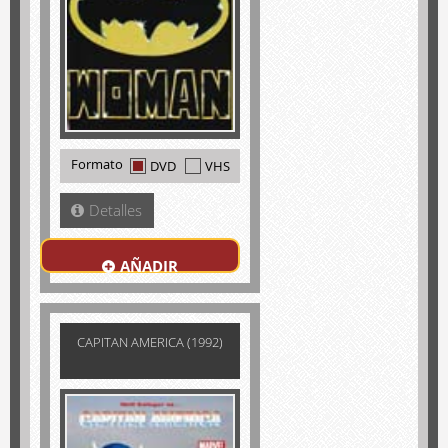
Formato
DVD
VHS
Detalles
AÑADIR
CAPITAN AMERICA (1992)