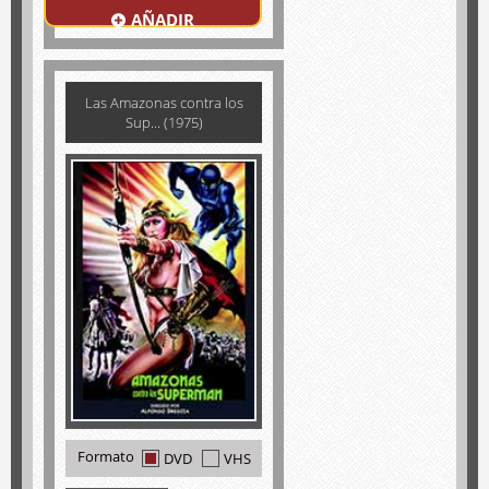
AÑADIR
Las Amazonas contra los
Sup... (1975)
Formato
DVD
VHS