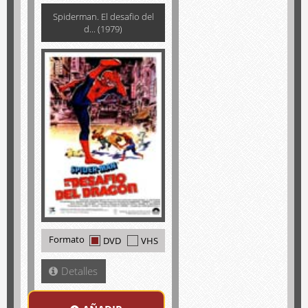
Spiderman. El desafio del
d... (1979)
Formato
DVD
VHS
Detalles