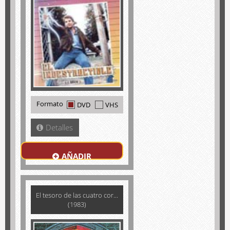
Formato
DVD
VHS
Detalles
AÑADIR
El tesoro de las cuatro cor...
(1983)