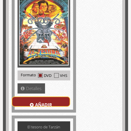
Formato
DVD
VHS
Detalles
AÑADIR
El tesoro de Tarzán