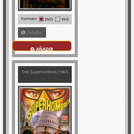
Formato
DVD
VHS
Detalles
AÑADIR
Tres Superhombres (1967)