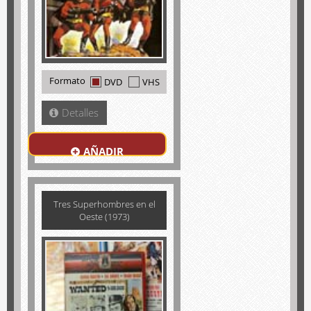
Formato
DVD
VHS
Detalles
AÑADIR
Tres Superhombres en el
Oeste (1973)