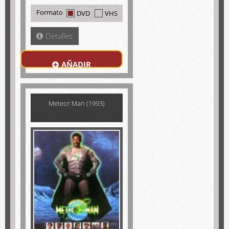
Formato
DVD
VHS
Detalles
AÑADIR
Meteor Man (1993)