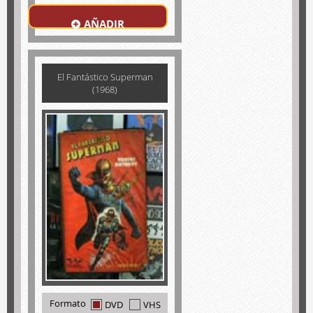
AÑADIR
El Fantástico Superman
(1968)
Formato
DVD
VHS