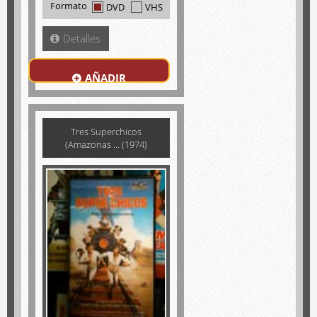
Formato
DVD
VHS
Detalles
AÑADIR
Tres Superchicos
(Amazonas ... (1974)