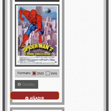
Formato
DVD
VHS
Detalles
AÑADIR