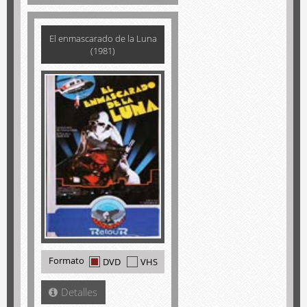
El enmascarado de la Luna
(1981)
Formato
DVD
VHS
Detalles