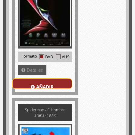
Formato
DVD
VHS
Detalles
AÑADIR
Spiderman / El hombre
araña (1977)