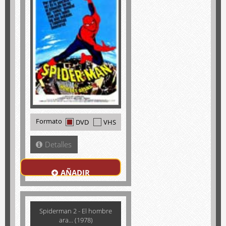
Formato
DVD
VHS
Detalles
AÑADIR
Spiderman 2 - El hombre
ara... (1978)