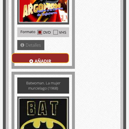
Formato
DVD
VHS
Detalles
AÑADIR
Batwoman. La mujer
murcielago (1968)