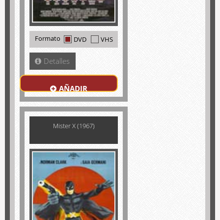
Formato
DVD
VHS
Detalles
AÑADIR
Mister X (1967)