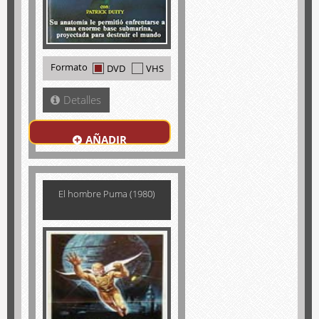
Formato
DVD
VHS
Detalles
AÑADIR
El hombre Puma (1980)