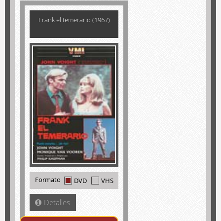
Frank el temerario (1967)
Formato
DVD
VHS
Detalles