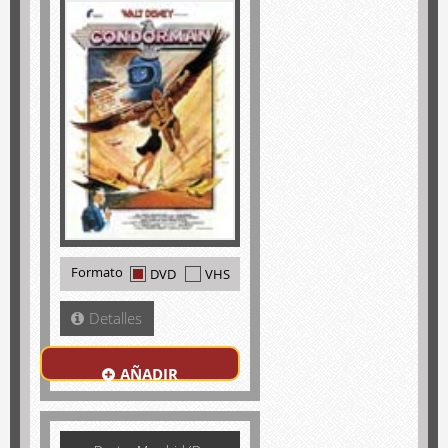
Formato
DVD
VHS
Detalles
AÑADIR