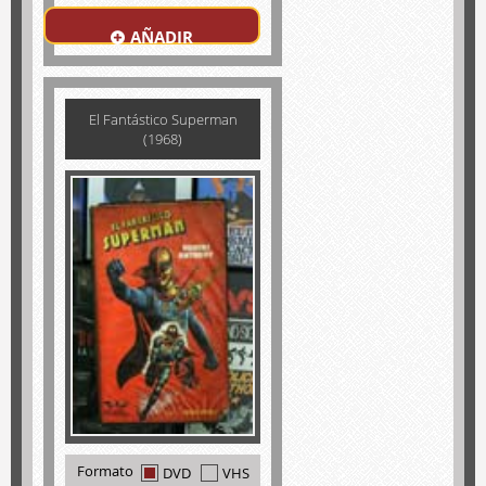
AÑADIR
El Fantástico Superman
(1968)
Formato
DVD
VHS