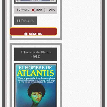
Formato
DVD
VHS
Detalles
AÑADIR
El hombre de Atlantis
(1985)