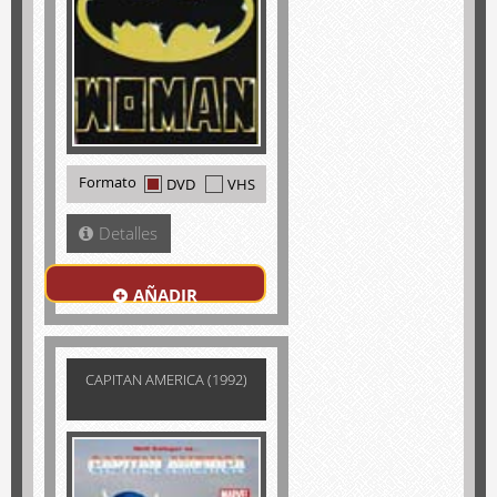
Formato
DVD
VHS
Detalles
AÑADIR
CAPITAN AMERICA (1992)