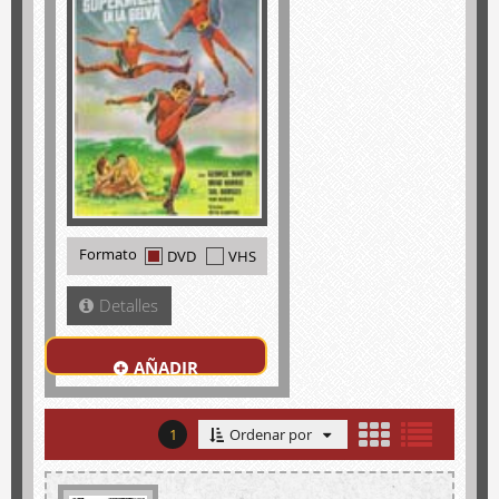
Formato
DVD
VHS
Detalles
AÑADIR
1
Ordenar por