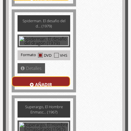
Spiderman. El desafio del
d... (1979)
Formato
DVD
VHS
Detalles
AÑADIR
Superargo, El Hombre
Enmasc... (1967)