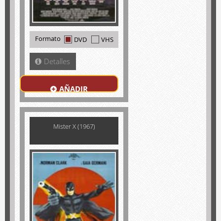
Formato
DVD
VHS
Detalles
AÑADIR
Mister X (1967)