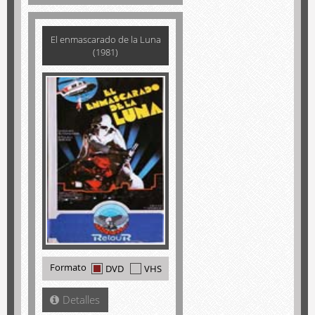
El enmascarado de la Luna
(1981)
Formato
DVD
VHS
Detalles