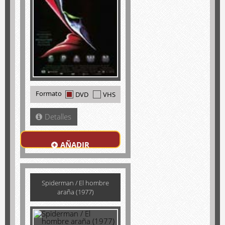
Formato
DVD
VHS
Detalles
AÑADIR
Spiderman / El hombre
araña (1977)