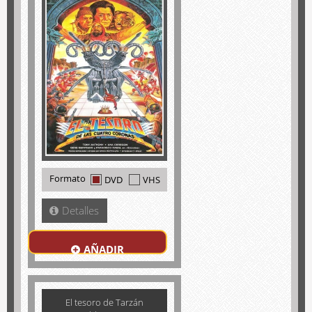
Formato
DVD
VHS
Detalles
AÑADIR
El tesoro de Tarzán