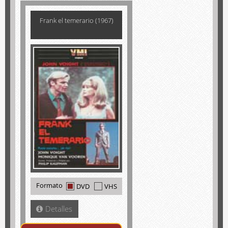
Frank el temerario (1967)
Formato
DVD
VHS
Detalles