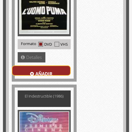
Formato
DVD
VHS
Detalles
AÑADIR
El Indestructible (1986)