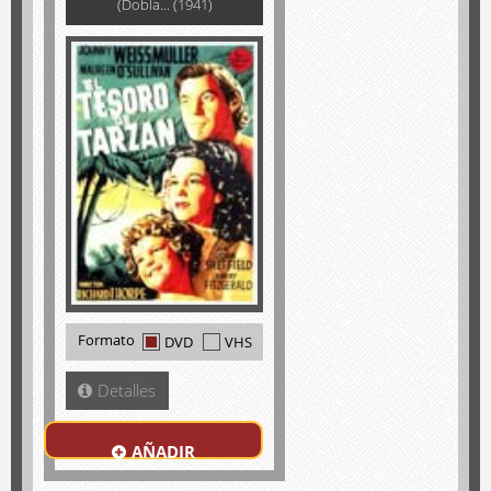
(Dobla... (1941)
Formato
DVD
VHS
Detalles
AÑADIR