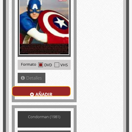
Formato
DVD
VHS
Detalles
AÑADIR
Condorman (1981)