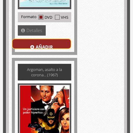
Formato
DVD
VHS
Detalles
AÑADIR
Argoman, asalto a la
corona... (1967)