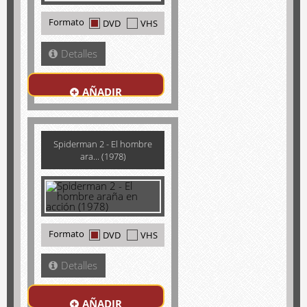
Formato
DVD
VHS
Detalles
AÑADIR
Spiderman 2 - El hombre
ara... (1978)
Formato
DVD
VHS
Detalles
AÑADIR