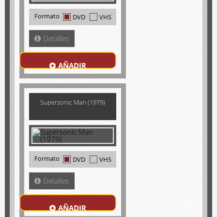
Formato
DVD
VHS
Detalles
AÑADIR
Supersonic Man (1979)
Formato
DVD
VHS
Detalles
AÑADIR