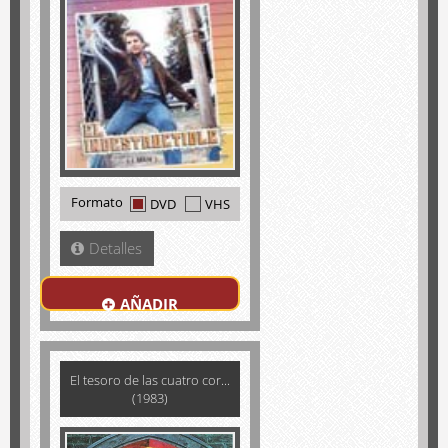
Formato
DVD
VHS
Detalles
AÑADIR
El tesoro de las cuatro cor...
(1983)