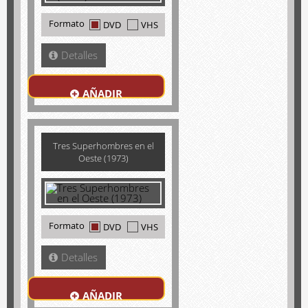
Formato
DVD
VHS
Detalles
AÑADIR
Tres Superhombres en el
Oeste (1973)
Formato
DVD
VHS
Detalles
AÑADIR