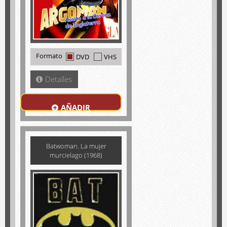
Formato
DVD
VHS
Detalles
AÑADIR
Batwoman. La mujer
murcielago (1968)