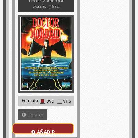
Doctor Mordrid (Dr
Extraño) (1992)
Formato
DVD
VHS
Detalles
AÑADIR