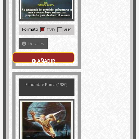
Formato
DVD
VHS
Detalles
AÑADIR
El hombre Puma (1980)