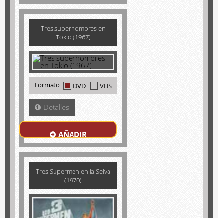
Tres superhombres en
Tokio (1967)
Formato
DVD
VHS
Detalles
AÑADIR
Tres Supermen en la Selva
(1970)