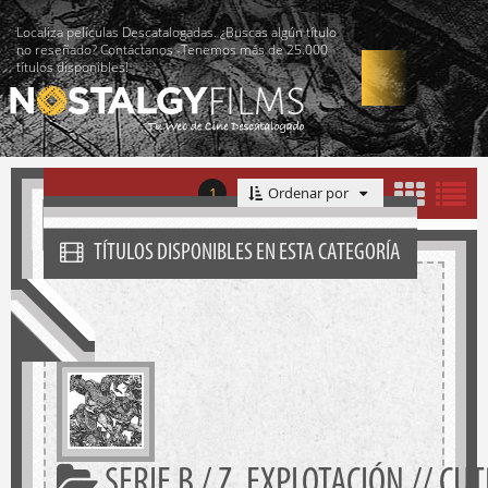
Localiza películas Descatalogadas. ¿Buscas algún título
no reseñado? Contáctanos -Tenemos más de 25.000
títulos disponibles!
1
Ordenar por
TÍTULOS DISPONIBLES EN ESTA CATEGORÍA
SERIE B / Z. EXPLOTACIÓN // C