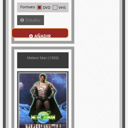
Formato
DVD
VHS
Detalles
AÑADIR
Meteor Man (1993)