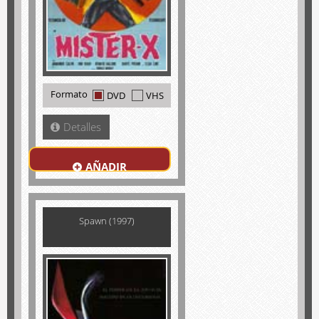
Formato
DVD
VHS
Detalles
AÑADIR
Spawn (1997)