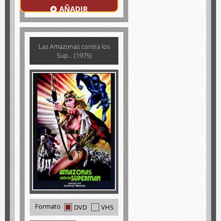
AÑADIR
Las Amazonas contra los
Sup... (1975)
Formato
DVD
VHS