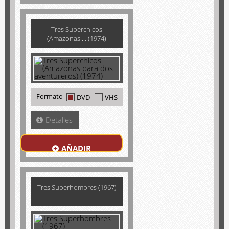
Tres Superchicos
(Amazonas ... (1974)
Formato
DVD
VHS
Detalles
AÑADIR
Tres Superhombres (1967)