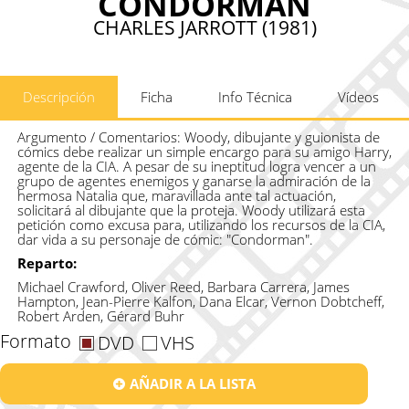
CONDORMAN
CHARLES JARROTT (1981)
Descripción
Ficha
Info Técnica
Vídeos
Argumento / Comentarios:
Woody, dibujante y guionista de
cómics debe realizar un simple encargo para su amigo Harry,
agente de la CIA. A pesar de su ineptitud logra vencer a un
grupo de agentes enemigos y ganarse la admiración de la
hermosa Natalia que, maravillada ante tal actuación,
solicitará al dibujante que la proteja. Woody utilizará esta
petición como excusa para, utilizando los recursos de la CIA,
dar vida a su personaje de cómic: "Condorman".
Reparto:
Michael Crawford, Oliver Reed, Barbara Carrera, James
Hampton, Jean-Pierre Kalfon, Dana Elcar, Vernon Dobtcheff,
Robert Arden, Gérard Buhr
Formato
DVD
VHS
AÑADIR A LA LISTA