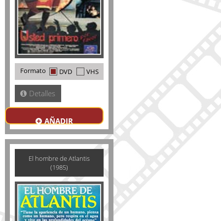
Formato
DVD
VHS
Detalles
AÑADIR
El hombre de Atlantis
(1985)