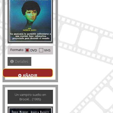
Formato
DVD
VHS
Detalles
AÑADIR
Un vampiro suelto en
Brookl... (1995)