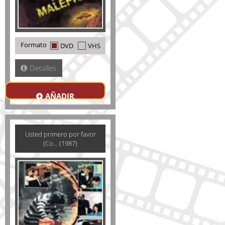
Formato
DVD
VHS
Detalles
AÑADIR
Usted primero por favor
(Co... (1987)