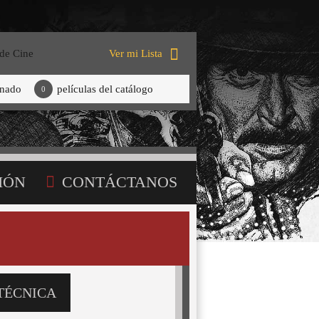
 de Cine
Ver mi Lista
onado
películas del catálogo
0
IÓN
CONTÁCTANOS
TÉCNICA