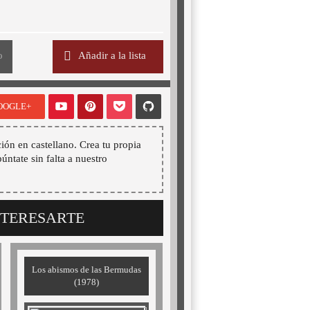
o
Añadir a la lista
OOGLE+
ión en castellano. Crea tu propia
púntate sin falta a nuestro
NTERESARTE
Los abismos de las Bermudas
(1978)