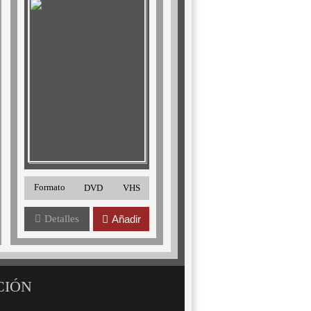
Formato
DVD
VHS
Detalles
Añadir
CIÓN