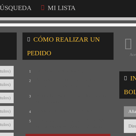
ÚSQUEDA
MI LISTA
CÓMO REALIZAR UN
PEDIDO
Ace
Consulta nuestro catálogo
tulos)
1
I
Selecciona los títulos que te interesan
2
tulos)
para crear tu lista de consultas
BO
Revisa tu lista y rellena el formulario
3
tulos)
con tus datos
Envíanos tu lista de consultas
tulos)
Aña
4
Te mandaremos el detalle del pedido
5
tulos)
con precios y condiciones de pago