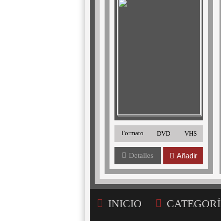
Formato
DVD
VHS
Detalles
Añadir
INICIO
CATEGORÍ