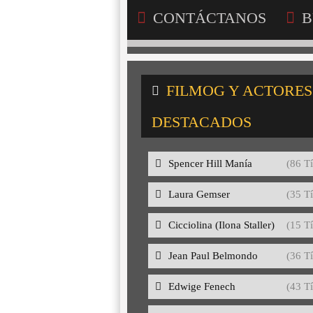
CONTÁCTANOS
B
FILMOG Y ACTORES
DESTACADOS
Spencer Hill Manía
(86 Tí
Laura Gemser
(35 Tí
Cicciolina (Ilona Staller)
(15 Tí
Jean Paul Belmondo
(36 Tí
Edwige Fenech
(43 Tí