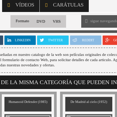
VÍDEOS
CARÁTULAS
sigue navegand
Formato
DVD
VHS
LINKEDIN
TWITTER
REDDIT
G
señadas en nuestro catalogo de la web son películas originales de colecc
 el formulario de contacto Web, para solicitar detalles de cada articulo. A
odas nuestras novedades y ofertas.
 DE LA MISMA CATEGORÍA QUE PUEDEN I
Humanoid Defender (1985)
De Madrid al cielo (1952)