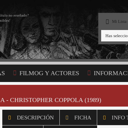
título no reseñado?
nibles!
Mi Lista
Has selecci
AS
FILMOG Y ACTORES
INFORMAC
STA
 - CHRISTOPHER COPPOLA (1989)
DESCRIPCIÓN
FICHA
INFO 