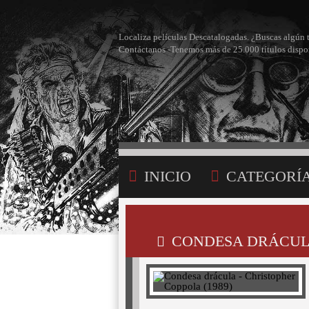
Localiza películas Descatalogadas. ¿Buscas algún 
Contáctanos -Tenemos más de 25.000 títulos dispo
INICIO
CATEGORÍ
BÚSQUEDA
MI LI
CONDESA DRÁCULA