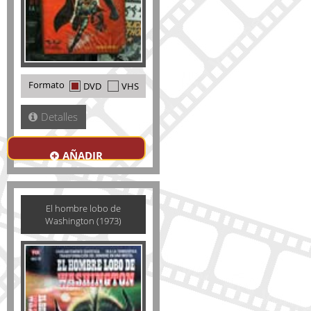
Formato
DVD
VHS
Detalles
AÑADIR
El hombre lobo de
Washington (1973)