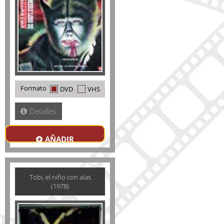
Formato
DVD
VHS
Detalles
AÑADIR
Tobi, el niño con alas
(1978)