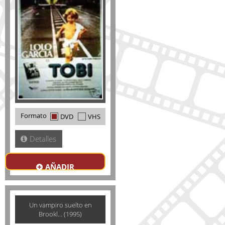
Formato
DVD
VHS
Detalles
AÑADIR
Un vampiro suelto en
Brookl... (1995)