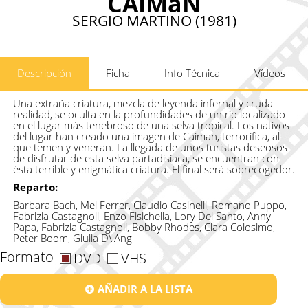
CAIMáN
SERGIO MARTINO (1981)
Descripción
Ficha
Info Técnica
Vídeos
Una extraña criatura, mezcla de leyenda infernal y cruda
realidad, se oculta en la profundidades de un río localizado
en el lugar más tenebroso de una selva tropical. Los nativos
del lugar han creado una imagen de Caiman, terrorífica, al
que temen y veneran. La llegada de unos turistas deseosos
de disfrutar de esta selva partadisíaca, se encuentran con
ésta terrible y enigmática criatura. El final será sobrecogedor.
Reparto:
Barbara Bach, Mel Ferrer, Claudio Casinelli, Romano Puppo,
Fabrizia Castagnoli, Enzo Fisichella, Lory Del Santo, Anny
Papa, Fabrizia Castagnoli, Bobby Rhodes, Clara Colosimo,
Peter Boom, Giulia D\'Ang
Formato
DVD
VHS
AÑADIR A LA LISTA