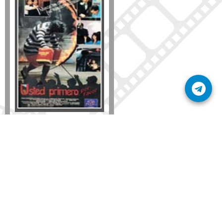
Formato
DVD
VHS
Detalles
AÑADIR