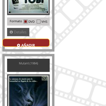
Formato
DVD
VHS
Detalles
AÑADIR
Mutant (1984)