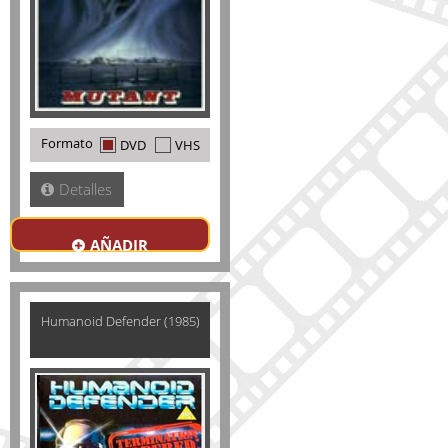
Formato
DVD
VHS
Detalles
AÑADIR
Humanoid Defender (1985)