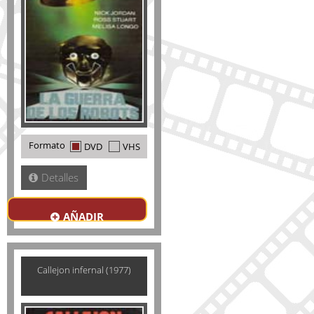
Formato
DVD
VHS
Detalles
AÑADIR
Callejon infernal (1977)