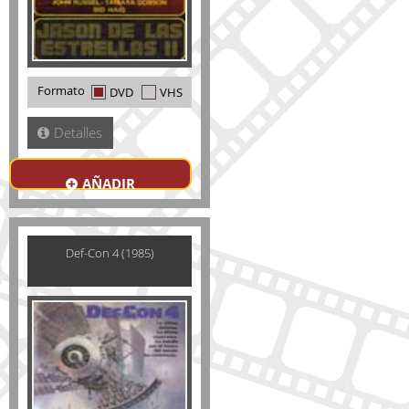
Formato
DVD
VHS
Detalles
AÑADIR
Def-Con 4 (1985)