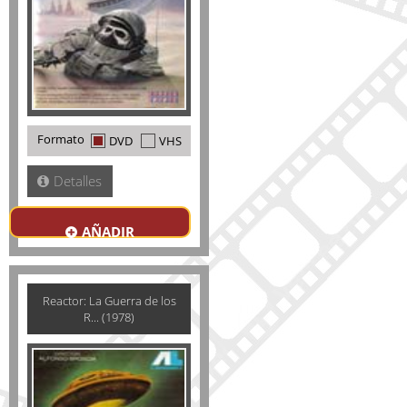
Formato
DVD
VHS
Detalles
AÑADIR
Reactor: La Guerra de los
R... (1978)