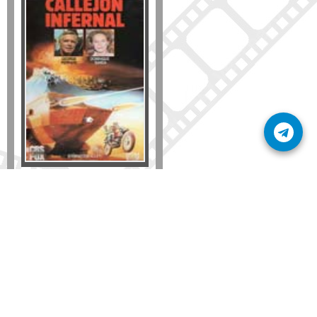
Formato
DVD
VHS
Detalles
AÑADIR