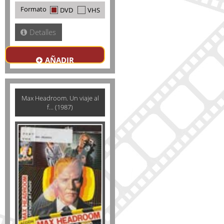
Formato
DVD
VHS
Detalles
AÑADIR
Max Headroom. Un viaje al
f... (1987)