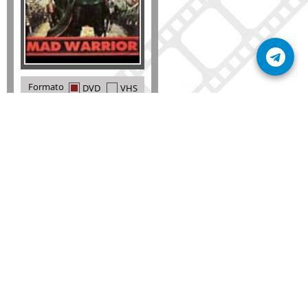
Formato
DVD
VHS
Detalles
AÑADIR
SÚSCRIBETE A NUESTRO BOLETÍN
Mantente informado sobre las últimas nosvedades
de nuestra web.