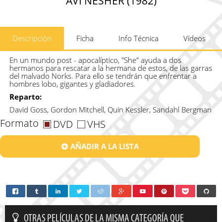
AVI NESHER (1982)
Descripción
Ficha
Info Técnica
Vídeos
En un mundo post - apocalíptico, "She" ayuda a dos
hermanos para rescatar a la hermana de estos, de las garras
del malvado Norks. Para ello se tendrán que enfrentar a
hombres lobo, gigantes y gladiadores.
Reparto:
David Goss, Gordon Mitchell, Quin Kessler, Sandahl Bergman
Formato
DVD
VHS
AÑADIR A LA LISTA
OTRAS PELÍCULAS DE LA MISMA CATEGORÍA QUE