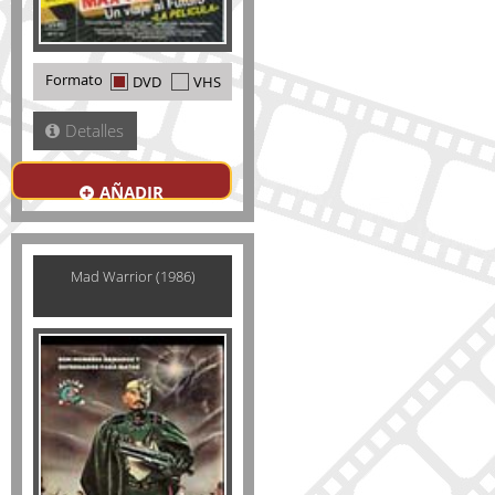
Formato
DVD
VHS
Detalles
AÑADIR
Mad Warrior (1986)