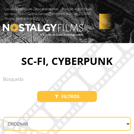
Localiza películas Descatalogadas. ¿Buscas algún título
no reseñado? Contáctanos -Tenemos más de 25.000
títulos disponibles!
SC-FI, CYBERPUNK
FILTROS