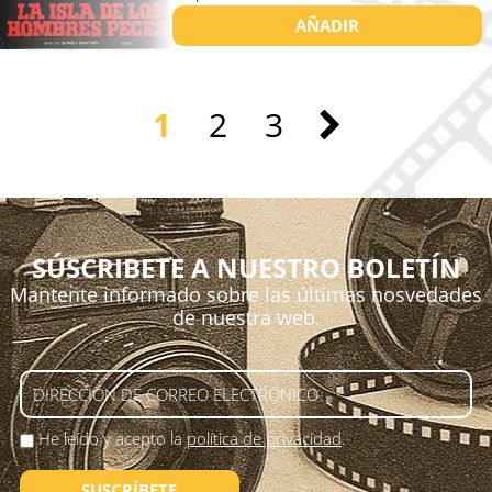
AÑADIR
1
2
3
SÚSCRIBETE A NUESTRO BOLETÍN
Mantente informado sobre las últimas nosvedades
de nuestra web.
He leído y acepto la
política de privacidad
.
SUSCRÍBETE