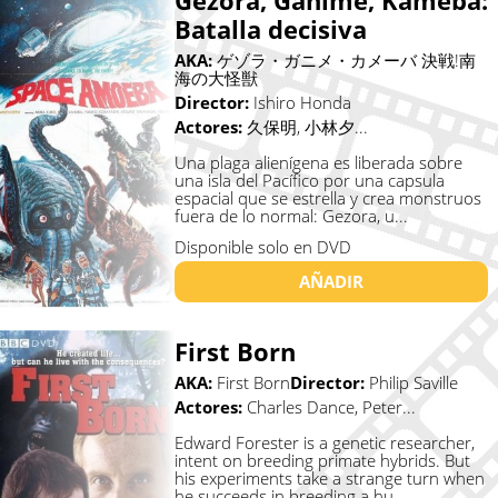
Gezora, Ganime, Kameba:
Batalla decisiva
AKA:
ゲゾラ・ガニメ・カメーバ 決戦!南
海の大怪獣
Director:
Ishiro Honda
Actores:
久保明, 小林夕...
Una plaga alienígena es liberada sobre
una isla del Pacífico por una capsula
espacial que se estrella y crea monstruos
fuera de lo normal: Gezora, u...
Disponible solo en DVD
AÑADIR
First Born
AKA:
First Born
Director:
Philip Saville
Actores:
Charles Dance, Peter...
Edward Forester is a genetic researcher,
intent on breeding primate hybrids. But
his experiments take a strange turn when
he succeeds in breeding a hu...