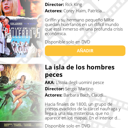
Director:
Rick King
Actores:
Corey Haim, Patricia...
Griffin y su hermano pequeño Miltie
quedan huérfanos en un difícil mundo
que está inmerso en una profunda crisis
económica.
Disponible solo en DVD
AÑADIR
La isla de los hombres
peces
AKA:
L'isola degli uomini pesce
Director:
Sergio Martino
Actores:
Barbara Bach, Claudi...
Hacia finales de 1800, un grupo de
presos evadidos de la cárcel naufraga y
llega a una isla misteriosa, que no
aparece en los mapas. En el interior d...
Disponible solo en DVD