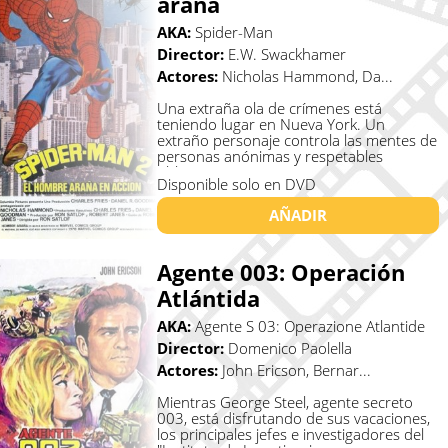
araña
AKA:
Spider-Man
Director:
E.W. Swackhamer
Actores:
Nicholas Hammond, Da...
Una extraña ola de crímenes está
teniendo lugar en Nueva York. Un
extraño personaje controla las mentes de
personas anónimas y respetables
oblig�...
Disponible solo en DVD
AÑADIR
Agente 003: Operación
Atlántida
AKA:
Agente S 03: Operazione Atlantide
Director:
Domenico Paolella
Actores:
John Ericson, Bernar...
Mientras George Steel, agente secreto
003, está disfrutando de sus vacaciones,
los principales jefes e investigadores del