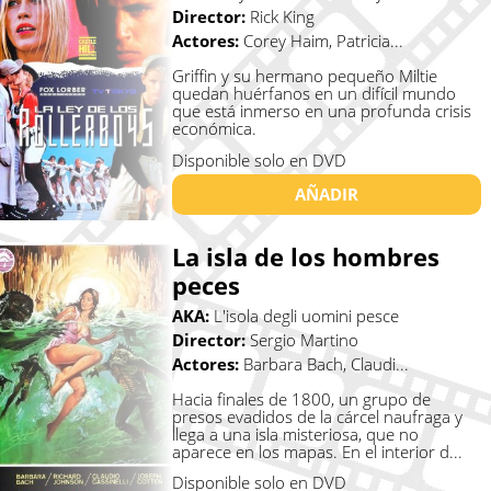
Director:
Rick King
Actores:
Corey Haim, Patricia...
Griffin y su hermano pequeño Miltie
quedan huérfanos en un difícil mundo
que está inmerso en una profunda crisis
económica.
Disponible solo en DVD
AÑADIR
La isla de los hombres
peces
AKA:
L'isola degli uomini pesce
Director:
Sergio Martino
Actores:
Barbara Bach, Claudi...
Hacia finales de 1800, un grupo de
presos evadidos de la cárcel naufraga y
llega a una isla misteriosa, que no
aparece en los mapas. En el interior d...
Disponible solo en DVD