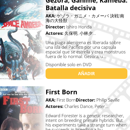
Gezora, Ganime, Kameba:
Batalla decisiva
AKA:
ゲゾラ・ガニメ・カメーバ 決戦!南
海の大怪獣
Director:
Ishiro Honda
Actores:
久保明, 小林夕...
Una plaga alienígena es liberada sobre
una isla del Pacífico por una capsula
espacial que se estrella y crea monstruos
fuera de lo normal: Gezora, u...
Disponible solo en DVD
AÑADIR
First Born
AKA:
First Born
Director:
Philip Saville
Actores:
Charles Dance, Peter...
Edward Forester is a genetic researcher,
intent on breeding primate hybrids. But
his experiments take a strange turn when
he succeeds in breeding a hu...