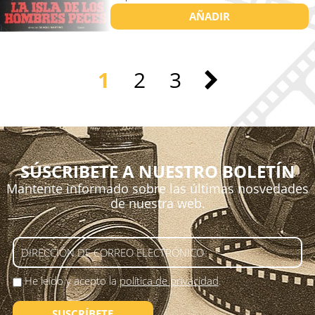
AÑADIR
1
2
3
SÚSCRIBETE A NUESTRO BOLETÍN
Mantente informado sobre las últimas nosvedades
de nuestra web.
He leído y acepto la
política de privacidad
.
SUSCRÍBETE