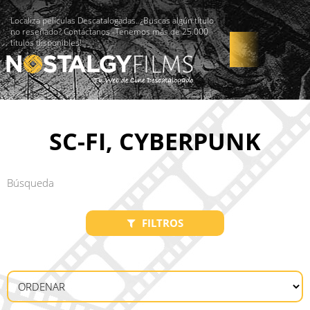
Localiza películas Descatalogadas. ¿Buscas algún título
no reseñado? Contáctanos -Tenemos más de 25.000
títulos disponibles!
SC-FI, CYBERPUNK
FILTROS