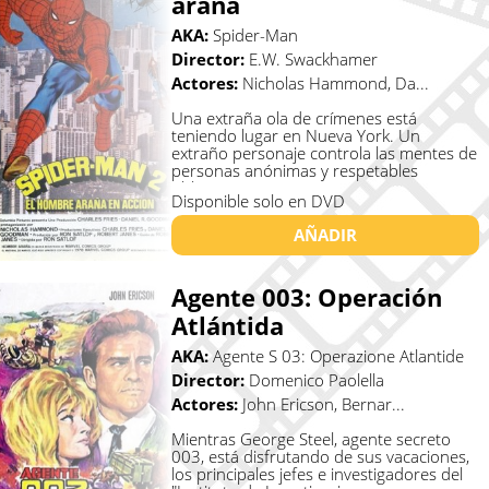
araña
AKA:
Spider-Man
Director:
E.W. Swackhamer
Actores:
Nicholas Hammond, Da...
Una extraña ola de crímenes está
teniendo lugar en Nueva York. Un
extraño personaje controla las mentes de
personas anónimas y respetables
oblig�...
Disponible solo en DVD
AÑADIR
Agente 003: Operación
Atlántida
AKA:
Agente S 03: Operazione Atlantide
Director:
Domenico Paolella
Actores:
John Ericson, Bernar...
Mientras George Steel, agente secreto
003, está disfrutando de sus vacaciones,
los principales jefes e investigadores del