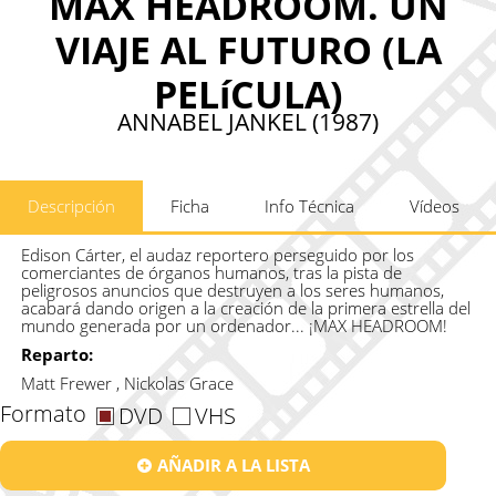
MAX HEADROOM. UN
VIAJE AL FUTURO (LA
PELíCULA)
ANNABEL JANKEL (1987)
Descripción
Ficha
Info Técnica
Vídeos
Edison Cárter, el audaz reportero perseguido por los
comerciantes de órganos humanos, tras la pista de
peligrosos anuncios que destruyen a los seres humanos,
acabará dando origen a la creación de la primera estrella del
mundo generada por un ordenador... ¡MAX HEADROOM!
Reparto:
Matt Frewer , Nickolas Grace
Formato
DVD
VHS
AÑADIR A LA LISTA