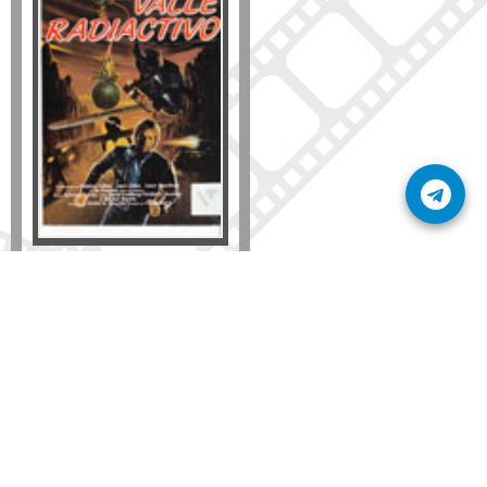
Formato
DVD
VHS
Detalles
AÑADIR