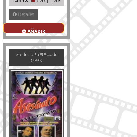
Formato
DVD
VHS
Detalles
AÑADIR
Asesinato En El Espacio
(1985)