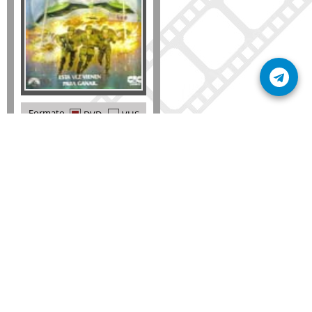
Formato
DVD
VHS
Detalles
AÑADIR
SÚSCRIBETE A NUESTRO BOLETÍN
Mantente informado sobre las últimas nosvedades