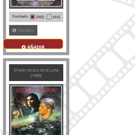
Formato
DVD
VHS
Detalles
AÑADIR
El lado oscuro de la Luna
(1990)