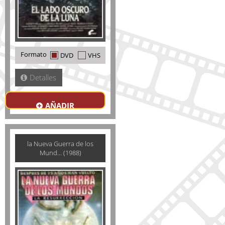
Formato
DVD
VHS
Detalles
AÑADIR
la Nueva Guerra de los
Mund... (1988)