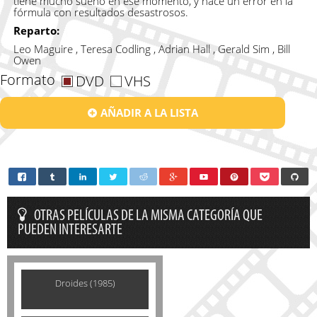
tiene mucho sueño en ese momento, y hace un error en la
fórmula con resultados desastrosos.
Reparto:
Leo Maguire , Teresa Codling , Adrian Hall , Gerald Sim , Bill
Owen
Formato
DVD
VHS
AÑADIR A LA LISTA
OTRAS PELÍCULAS DE LA MISMA CATEGORÍA QUE
PUEDEN INTERESARTE
Droides (1985)