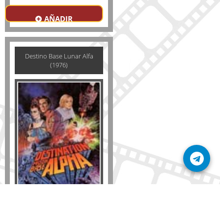
AÑADIR
Destino Base Lunar Alfa
(1976)
Formato
DVD
VHS