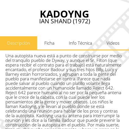
KADOYNG
IAN SHAND (1972)
Descripción
Ficha
Info Técnica
Vídeos
Una autopista nueva está a punto de construirse por medio
del tranquilo pueblo de Dyway, y aunque el Sr. Filton (que
espera recibir el contrato para el trabajo) está naturalmente
encantado, el profesor Badour y sus tres hijos Billy, Lucy y
Barney están horrorizados, y agrupan a toda la gente del
pueblo para manifestarse en contra. Parece que nada
puede salvar al pueblo cuando un platillo volante llega
accidentalmente con un humanoide llamado Reject 642.
Reject 642 parece humano al no ser por la pequeña antena
que le crece de la cabeza, con la cual puede leer los
pensamientos de la gente y mover objetos. Los niños le
llaman Kadoyng, y le llevan al pueblo donde se está
celebrando una reunión para hablar de los pros y contras
de la autopista. Kadoyng usa su antena para interrumpir la
reunión y les dice a la familia Badour que puede prevenir la
construcción de la autopista en el pueblo. Por mala suerte,