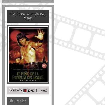
El Puño De La Estrella Del...
(1995)
Formato
DVD
VHS
Detalles