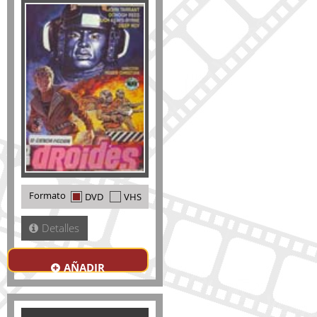
Formato
DVD
VHS
Detalles
AÑADIR