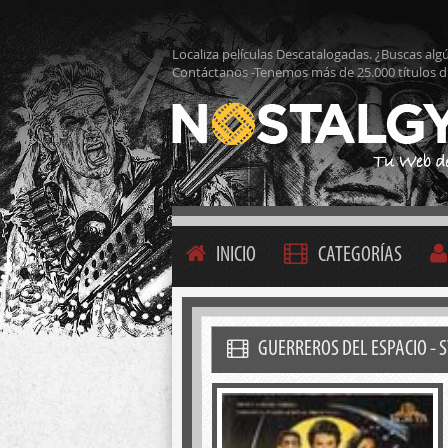
Localiza películas Descatalogadas. ¿Buscas alg
Contáctanos -Tenemos más de 25.000 títulos d
INICIO
CATEGORÍAS
GUERREROS DEL ESPACIO - 