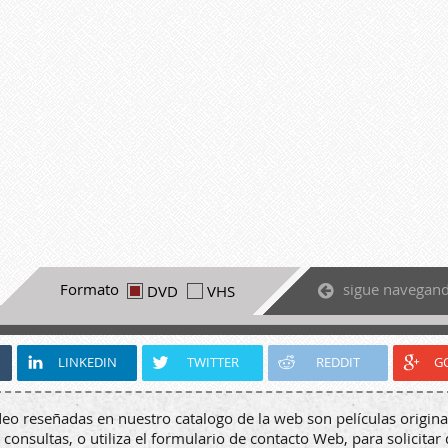
sigue navegan
Formato
DVD
VHS
LINKEDIN
TWITTER
REDDIT
G
deo reseñadas en nuestro catalogo de la web son películas origina
 consultas, o utiliza el formulario de contacto Web, para solicitar 