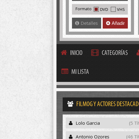
Formato
DVD
VHS
Detalles
Añadir
INICIO
CATEGORÍAS
MI LISTA
FILMOG Y ACTORES DESTACA
Lolo Garcia
(5 Tí
Antonio Ozores
(46 Tí