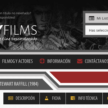
ún título no reseñado?
isponibles!
Mi Lis
Has selecc
FILMOG Y ACTORES
INFORMACIÓN
CONTÁCTANO
STEWART RAFFILL (1984)
DESCRIPCIÓN
FICHA
INFO TÉCNICA