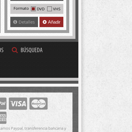
Formato
DVD
VHS
Detalles
Añadir
OS
BÚSQUEDA
amos Paypal, transferencia bancaria y