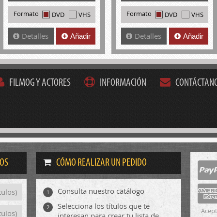
Formato
Formato
DVD
VHS
DVD
VHS
Detalles
Detalles
Añadir
Añadir
FILMOG Y ACTORES
INFORMACIÓN
CONTÁCTAN
DOS
CÓMO REALIZAR UN PEDIDO
Consulta nuestro catálogo
tulos)
1
Selecciona los títulos que te
2
Acept
tulos)
interesan para crear tu lista de