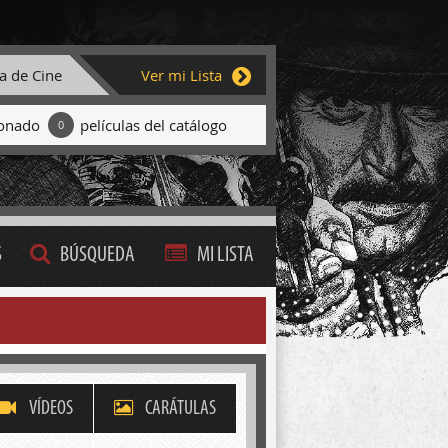
ta de Cine
Ver mi Lista
ionado
películas del catálogo
0
S
BÚSQUEDA
MI LISTA
VÍDEOS
CARÁTULAS