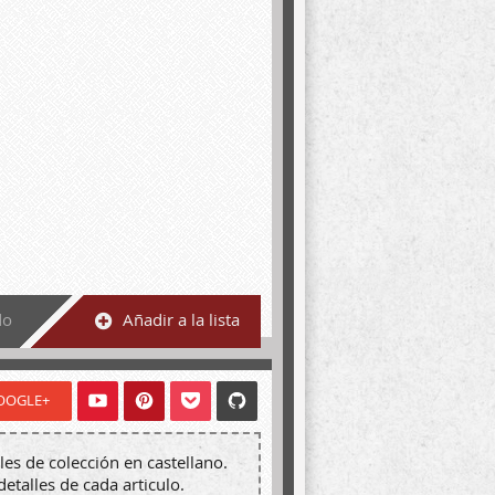
do
Añadir a la lista
OOGLE+
les de colección en castellano.
detalles de cada articulo.