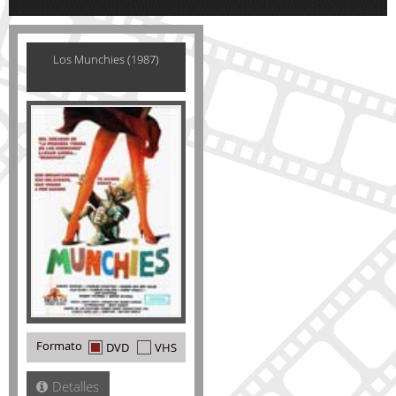
Los Munchies (1987)
Formato
DVD
VHS
Detalles