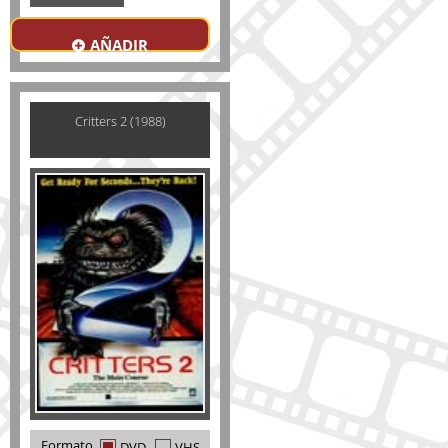
AÑADIR
Critters 2 (1988)
Formato
DVD
VHS