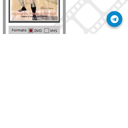
Formato
DVD
VHS
Detalles
AÑADIR
SÚSCRIBETE A NUESTRO BOLETÍN
Mantente informado sobre las últimas nosvedades
de nuestra web.