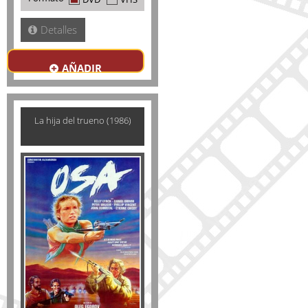
Detalles
AÑADIR
La hija del trueno (1986)