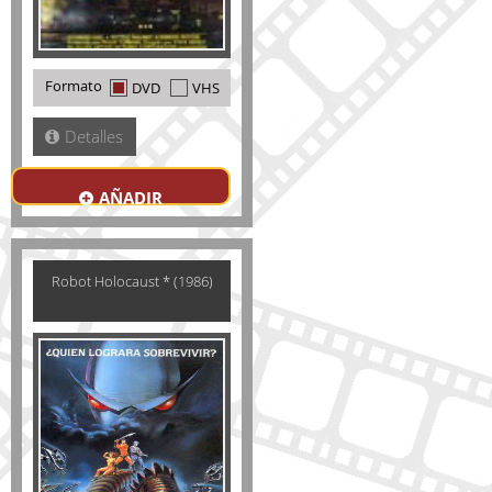
Formato
DVD
VHS
Detalles
AÑADIR
Robot Holocaust * (1986)