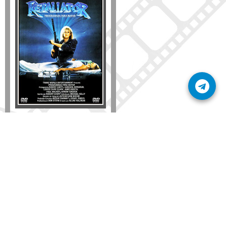
Formato
DVD
VHS
Detalles
AÑADIR