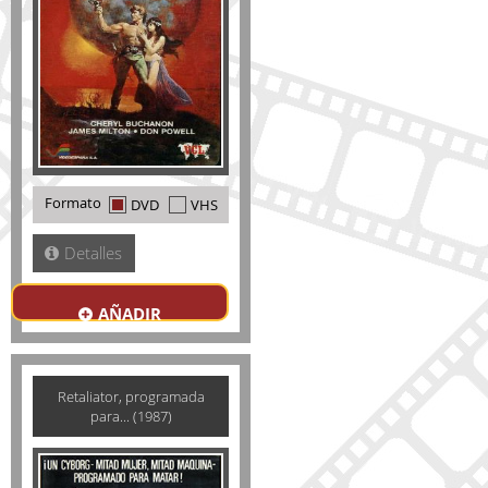
Formato
DVD
VHS
Detalles
AÑADIR
Retaliator, programada
para... (1987)