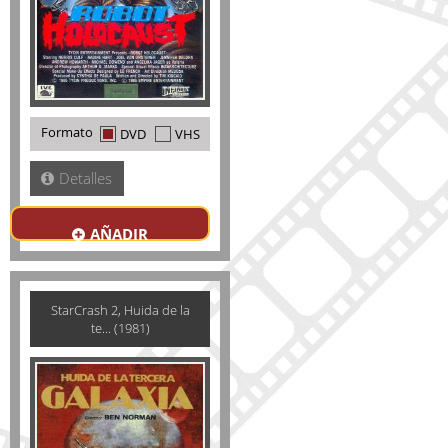
Formato
DVD
VHS
Detalles
AÑADIR
StarCrash 2, Huida de la
te... (1981)