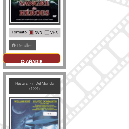
Formato
DVD
VHS
Detalles
AÑADIR
Hasta El Fin Del Mundo
(1991)