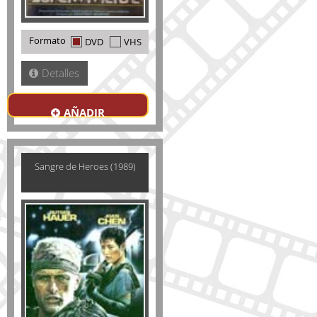
Formato
DVD
VHS
Detalles
AÑADIR
Sangre de Heroes (1989)