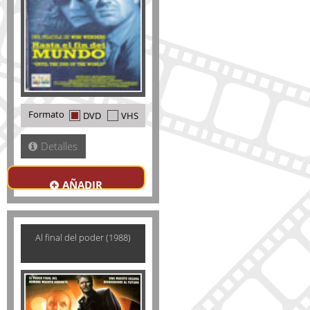
Formato
DVD
VHS
Detalles
AÑADIR
Al final del poder (1988)