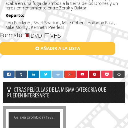
acaba en una fuga de ambos a la tierra de los Drones y un
feroz enfrentamiento entre Zerak y Baktar.
Reparto:
Lou Ferrigno , Shari Shattuc , Mike Cohen , Anthony East ,
Mike Monty , Kenneth Peerless
Formato
DVD
VHS
AÑADIR A LA LISTA
OTRAS PELÍCULAS DE LA MISMA CATEGORÍA QUE
PUEDEN INTERESARTE
Galaxia prohibida (1982)