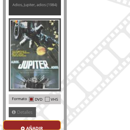
Adios, Jupiter, adios (1984)
Formato
DVD
VHS
Detalles
AÑADIR