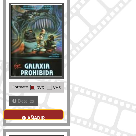
Formato
DVD
VHS
Detalles
AÑADIR