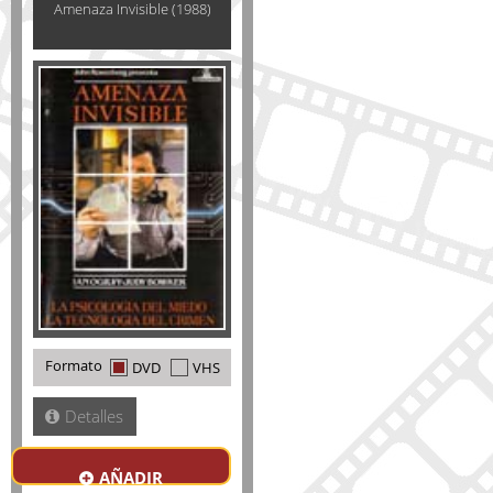
Amenaza Invisible (1988)
Formato
DVD
VHS
Detalles
AÑADIR