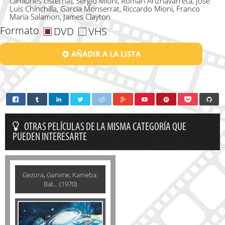
camiones cisterna), Sergio Mioni, Román Ariznavarreta, José
Luis Chinchilla, Garcia Monserrat, Riccardo Mioni, Franco
Maria Salamon, James Clayton
Formato
DVD
VHS
AÑADIR A LA LISTA
OTRAS PELÍCULAS DE LA MISMA CATEGORÍA QUE
PUEDEN INTERESARTE
Gezora, Ganime, Kameba:
Bat... (1970)