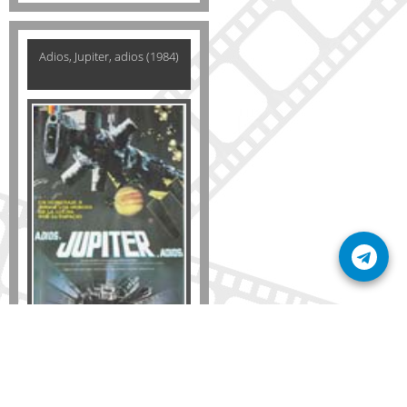
Adios, Jupiter, adios (1984)
Formato
DVD
VHS
Detalles