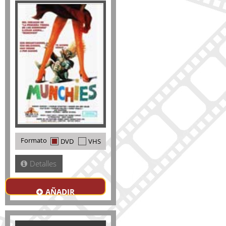
Formato
DVD
VHS
Detalles
AÑADIR