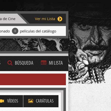
ta de Cine
Ver mi Lista
ionado
películas del catálogo
0
S
BÚSQUEDA
MI LISTA
VÍDEOS
CARÁTULAS