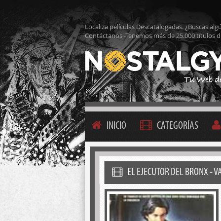
Localiza películas Descatalogadas. ¿Buscas alg
Contáctanos -Tenemos más de 25.000 títulos d
INICIO
CATEGORÍAS
EL EJECUTOR DEL BRONX - VA