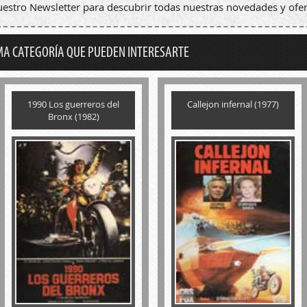
nuestro Newsletter para descubrir todas nuestras novedades y ofer
MA CATEGORÍA QUE PUEDEN INTERESARTE
1990 Los guerreros del
Callejon infernal (1977)
Bronx (1982)