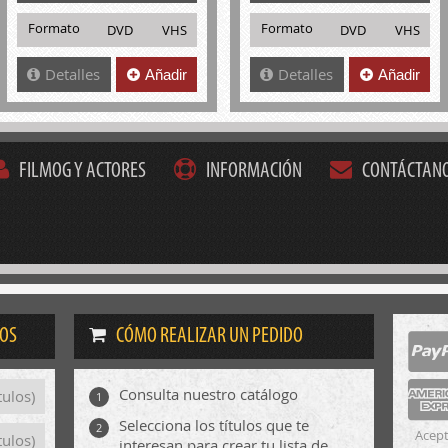
Formato
Formato
DVD
VHS
DVD
VHS
Detalles
Detalles
Añadir
Añadir
FILMOG Y ACTORES
INFORMACIÓN
CONTÁCTAN
DOS
CÓMO REALIZAR UN PEDIDO
Consulta nuestro catálogo
tulos)
1
Selecciona los títulos que te
2
Acept
tulos)
interesan para crear tu lista de