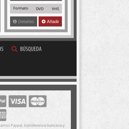
Formato
DVD
VHS
Detalles
Añadir
OS
BÚSQUEDA
amos Paypal, transferencia bancaria y