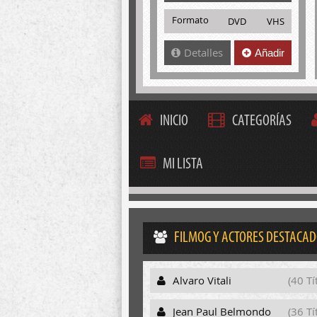
Formato
DVD
VHS
Detalles
Añadir
INICIO
CATEGORÍAS
MI LISTA
FILMOG Y ACTORES DESTACA
Alvaro Vitali
(40 Tí
Jean Paul Belmondo
(36 Tí