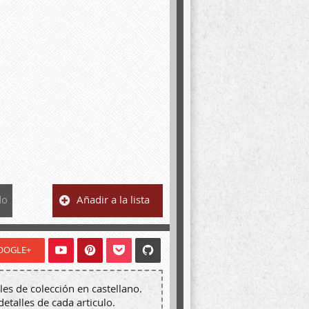
do
Añadir a la lista
OOGLE+
les de colección en castellano.
detalles de cada articulo.