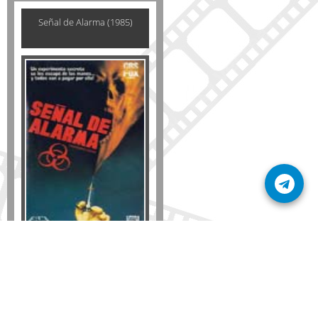
Señal de Alarma (1985)
Formato
DVD
VHS
Detalles