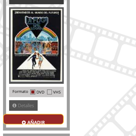
Formato
DVD
VHS
Detalles
AÑADIR