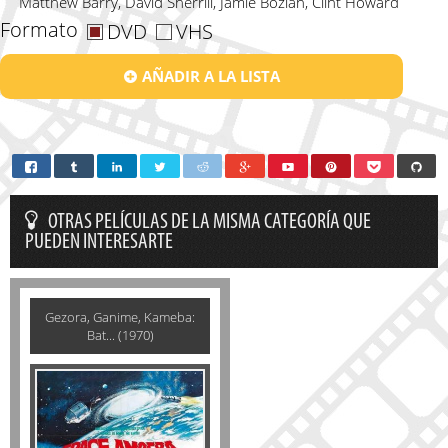
Matthew Barry, David Sherrill, Jamie Bozian, Clint Howard
Formato
DVD
VHS
AÑADIR A LA LISTA
OTRAS PELÍCULAS DE LA MISMA CATEGORÍA QUE
PUEDEN INTERESARTE
Gezora, Ganime, Kameba:
Bat... (1970)