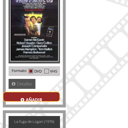
Formato
DVD
VHS
Detalles
AÑADIR
La fuga de Logan (1976)