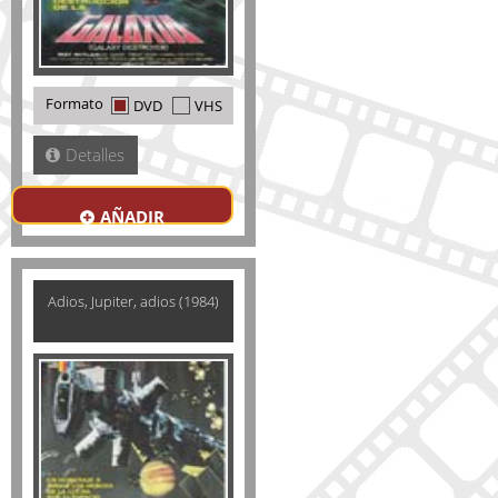
Formato
DVD
VHS
Detalles
AÑADIR
Adios, Jupiter, adios (1984)