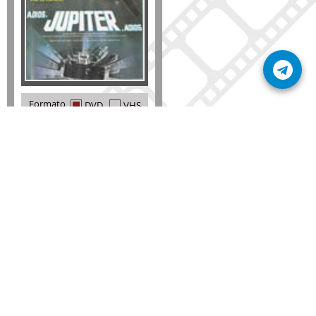
Formato
DVD
VHS
Detalles
AÑADIR
SÚSCRIBETE A NUESTRO BOLETÍN
Mantente informado sobre las últimas nosvedades
de nuestra web.