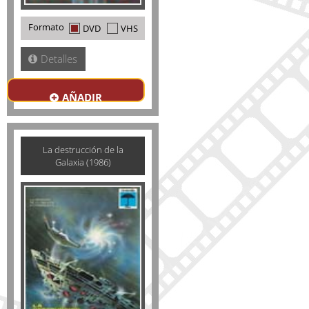
Formato
DVD
VHS
Detalles
AÑADIR
La destrucción de la
Galaxia (1986)