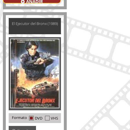
AÑADIR
El Ejecutor del Bronx (1989)
Formato
DVD
VHS