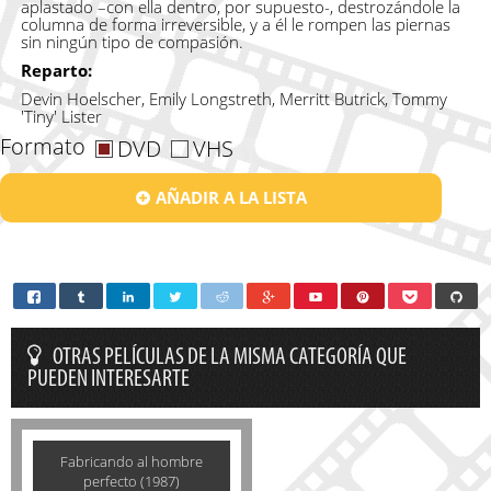
aplastado –con ella dentro, por supuesto-, destrozándole la
columna de forma irreversible, y a él le rompen las piernas
sin ningún tipo de compasión.
Reparto:
Devin Hoelscher, Emily Longstreth, Merritt Butrick, Tommy
'Tiny' Lister
Formato
DVD
VHS
AÑADIR A LA LISTA
OTRAS PELÍCULAS DE LA MISMA CATEGORÍA QUE
PUEDEN INTERESARTE
Fabricando al hombre
perfecto (1987)