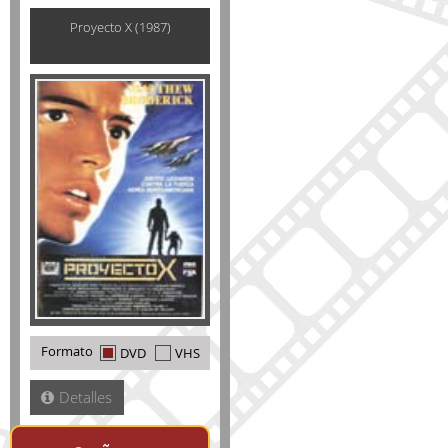
Proyecto X (1987)
Formato
DVD
VHS
Detalles