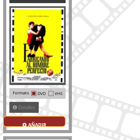
Formato
DVD
VHS
Detalles
AÑADIR