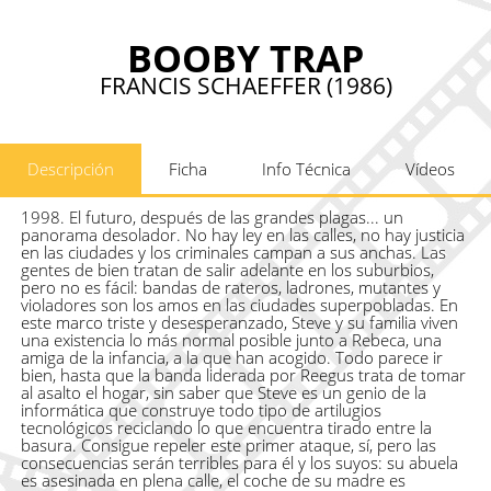
BOOBY TRAP
FRANCIS SCHAEFFER (1986)
Descripción
Ficha
Info Técnica
Vídeos
1998. El futuro, después de las grandes plagas... un
panorama desolador. No hay ley en las calles, no hay justicia
en las ciudades y los criminales campan a sus anchas. Las
gentes de bien tratan de salir adelante en los suburbios,
pero no es fácil: bandas de rateros, ladrones, mutantes y
violadores son los amos en las ciudades superpobladas. En
este marco triste y desesperanzado, Steve y su familia viven
una existencia lo más normal posible junto a Rebeca, una
amiga de la infancia, a la que han acogido. Todo parece ir
bien, hasta que la banda liderada por Reegus trata de tomar
al asalto el hogar, sin saber que Steve es un genio de la
informática que construye todo tipo de artilugios
tecnológicos reciclando lo que encuentra tirado entre la
basura. Consigue repeler este primer ataque, sí, pero las
consecuencias serán terribles para él y los suyos: su abuela
es asesinada en plena calle, el coche de su madre es