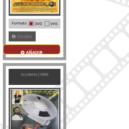
Formato
DVD
VHS
Detalles
AÑADIR
Accidents (1989)