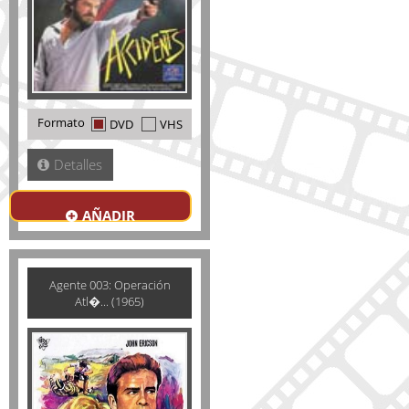
Formato
DVD
VHS
Detalles
AÑADIR
Agente 003: Operación
Atl�... (1965)