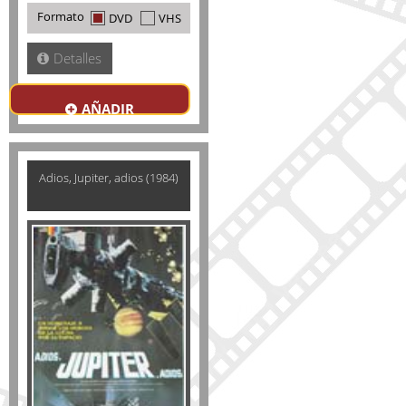
Formato
DVD
VHS
Detalles
AÑADIR
Adios, Jupiter, adios (1984)