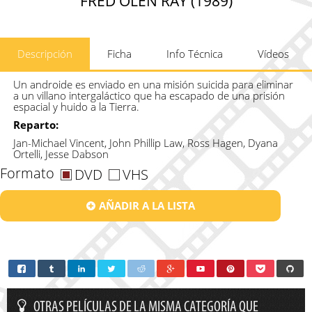
FRED OLEN RAY (1989)
Descripción
Ficha
Info Técnica
Vídeos
Un androide es enviado en una misión suicida para eliminar
a un villano intergaláctico que ha escapado de una prisión
espacial y huido a la Tierra.
Reparto:
Jan-Michael Vincent, John Phillip Law, Ross Hagen, Dyana
Ortelli, Jesse Dabson
Formato
DVD
VHS
AÑADIR A LA LISTA
OTRAS PELÍCULAS DE LA MISMA CATEGORÍA QUE