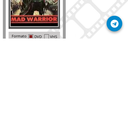
Formato
DVD
VHS
Detalles
AÑADIR
SÚSCRIBETE A NUESTRO BOLETÍN
Mantente informado sobre las últimas nosvedades
de nuestra web.