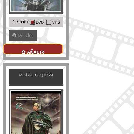
Formato
DVD
VHS
Detalles
AÑADIR
Mad Warrior (1986)