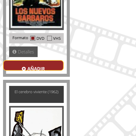
Formato
DVD
VHS
Detalles
AÑADIR
El cerebro viviente (1962)