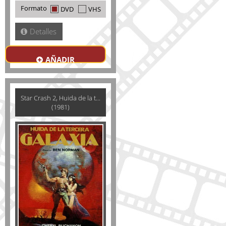
Formato
DVD
VHS
Detalles
AÑADIR
Star Crash 2, Huida de la t...
(1981)