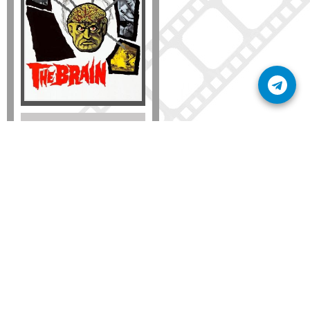
Disponible solo en DVD
Detalles
AÑADIR
SÚSCRIBETE A NUESTRO BOLETÍN
Mantente informado sobre las últimas nosvedades