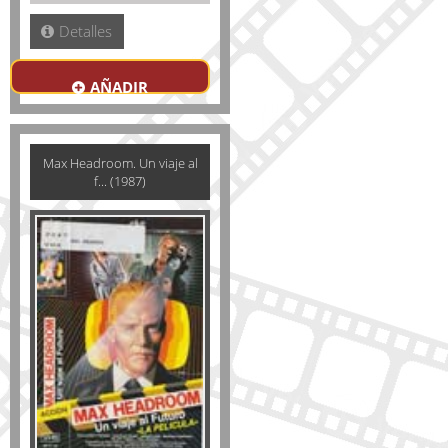
Detalles
AÑADIR
Max Headroom. Un viaje al
f... (1987)