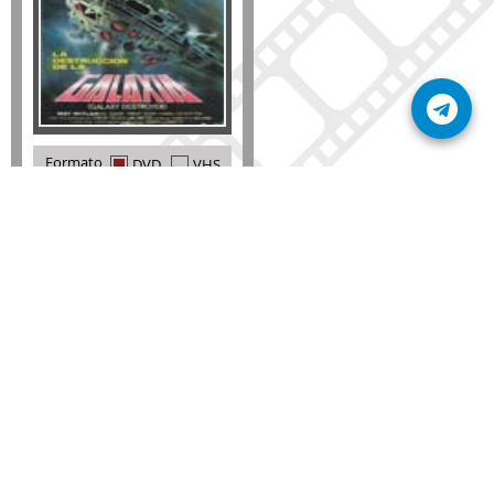
Formato
DVD
VHS
Detalles
AÑADIR
SÚSCRIBETE A NUESTRO BOLETÍN
Mantente informado sobre las últimas nosvedades
de nuestra web.