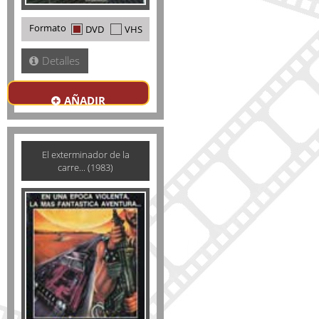
Formato
DVD
VHS
Detalles
AÑADIR
El exterminador de la
carre... (1983)