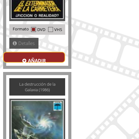
Formato
DVD
VHS
Detalles
AÑADIR
La destrucción de la
Galaxia (1986)