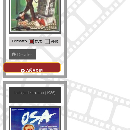
Formato
DVD
VHS
Detalles
AÑADIR
La hija del trueno (1986)