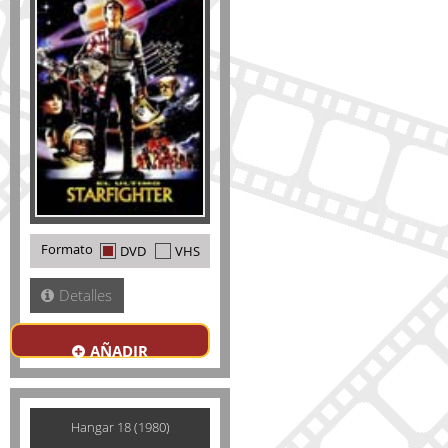
Formato
DVD
VHS
Detalles
AÑADIR
Hangar 18 (1980)