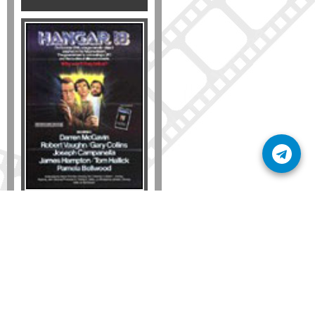
Formato
DVD
VHS
Detalles
AÑADIR