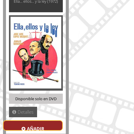
Ella... ellos... y la ley (1972)
Disponible solo en DVD
Detalles
AÑADIR