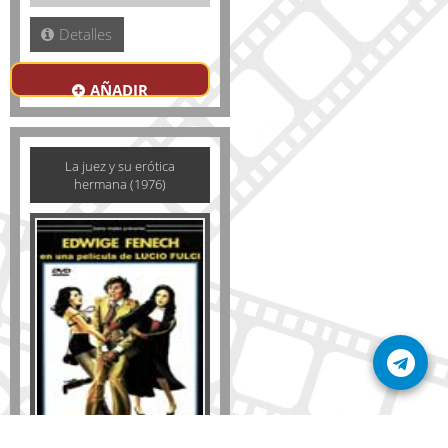
Detalles
AÑADIR
La juez y su erótica
hermana (1976)