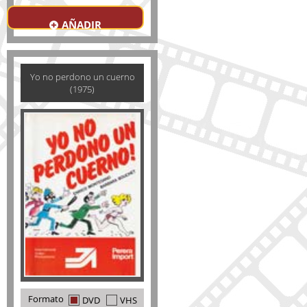
AÑADIR
Yo no perdono un cuerno
(1975)
Formato
DVD
VHS