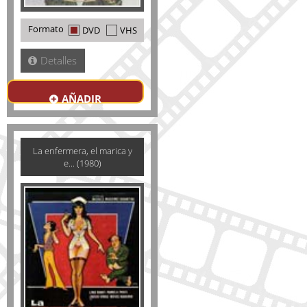
Formato
DVD
VHS
Detalles
AÑADIR
La enfermera, el marica y
e... (1980)