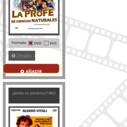
Formato
DVD
VHS
Detalles
AÑADIR
Jaimito no perdona (1982)