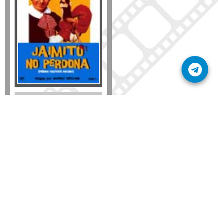
Formato
DVD
VHS
Detalles
AÑADIR
SÚSCRIBETE A NUESTRO BOLETÍN