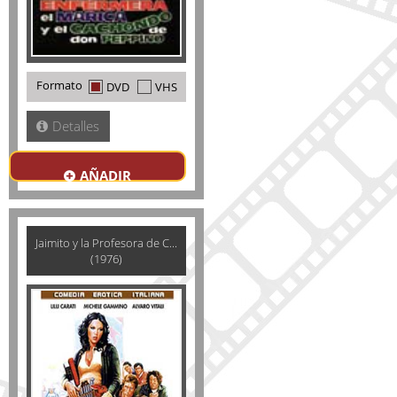
Formato
DVD
VHS
Detalles
AÑADIR
Jaimito y la Profesora de C...
(1976)