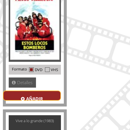
Formato
DVD
VHS
Detalles
AÑADIR
Vive a lo grande (1983)