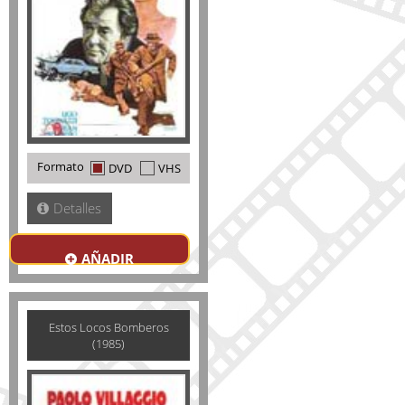
Formato
DVD
VHS
Detalles
AÑADIR
Estos Locos Bomberos
(1985)