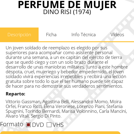
PERFUME DE MUJER
DINO RISI (1974)
Descripción
Ficha
Info Técnica
Vídeos
Un joven soldado de reemplazo es elegido por sus
superiores para acompañar como asistente personal
durante una semana, a un ex-capitán del ejército de tierra
que se quedó ciego y con un solo brazo durante el
desarrollo de unas maniobras militares. Junto a este hombre
déspota, cruel, mujeriego y bebedor empedernido, el joven
soldado vivirá experiencias irrepetibles y recibirá una lección
gratuita sobre todo lo que el ser humano puede ser capaz
de hacer para no demostrar sus verdaderos sentimientos.
Reparto:
Vittorio Gassman, Agostina Belli, Alessandro Momo, Moira
Orfei, Franco Ricci, Elena Veronese, Lorenzo Piani, Stefania
Spugnini, Torindo Bernardi, Marisa Volonnino, Carla Mancini,
Alvaro Vitali, Sergio Di Pinto.
Formato
DVD
VHS