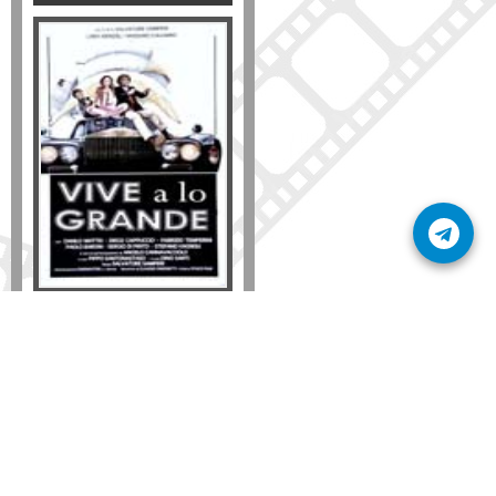
Formato
DVD
VHS
Detalles
AÑADIR